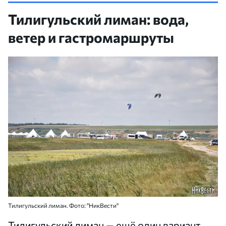
Тилигульский лиман: вода,
ветер и гастромаршруты
Тилигульский лиман. Фото: "НикВести"
Тилигульский лиман — ещё один вариант