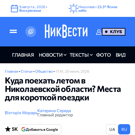
9
августа
,
2026
•
Николаев •
23.3°
Ясное
Воскресенье
небо
КЛУБ
ГЛАВНАЯ
НОВОСТИ
ТЕКСТЫ
ФОТО
ВИДЕО
Главная
•
Статьи
•
Общество
•
17:41, 20 июня, 2026
Куда поехать летом в
Николаевской области? Места
для короткой поездки
Катерина Середа
Вікторія Морарь
Главный редактор
5K
UA
RU
Добавить в Google