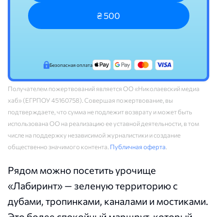
₴ 500
Безопасная оплата
Получателем пожертвований является ОО «Николаевский медиа
хаб» (ЕГРПОУ 45160758). Совершая пожертвование, вы
подтверждаете, что сумма не подлежит возврату и может быть
использована ОО на реализацию ее уставной деятельности, в том
числе на поддержку независимой журналистики и создание
общественно значимого контента.
Публичная оферта
.
Рядом можно посетить урочище
«Лабиринт» — зеленую территорию с
дубами, тропинками, каналами и мостиками.
Это более спокойный маршрут, который