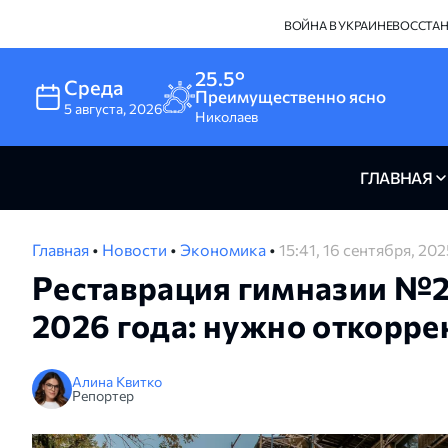
ВОЙНА В УКРАИНЕ
ВОССТА
25.5°
Среда
Преимущественно ясно
5
августа
,
2026
Николаев
ГЛАВНАЯ
Главная
•
Новости
•
Экономика
•
15:41, 16 сентября, 202
Реставрация гимназии №2
2026 года: нужно откорре
Алина Квитко
Репортер