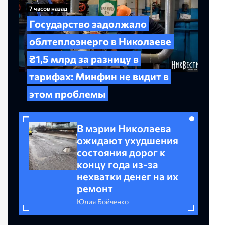
7 часов назад
Государство задолжало
облтеплоэнерго в Николаеве
₴1,5 млрд за разницу в
тарифах: Минфин не видит в
этом проблемы
В мэрии Николаева
ожидают ухудшения
состояния дорог к
концу года из-за
нехватки денег на их
ремонт
Юлия Бойченко