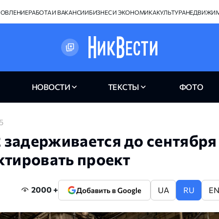
НОВЛЕНИЕ
РАБОТА И ВАКАНСИИ
БИЗНЕС И ЭКОНОМИКА
КУЛЬТУРА
НЕДВИЖИ
НОВОСТИ
ТЕКСТЫ
ФОТО
5
 задерживается до сентября
ктировать проект
2000 +
UA
RU
E
Добавить в Google