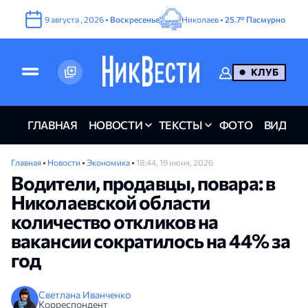
9
августа
,
2026
•
Воскресенье
Николаев •
25.7°
Пасмурно
КЛУБ
ГЛАВНАЯ
НОВОСТИ
ТЕКСТЫ
ФОТО
ВИДЕО
Главная
•
Новости
•
Экономика
•
18:44, 19 июня, 2026
Водители, продавцы, повара: в
Николаевской области
количество откликов на
вакансии сократилось на 44% за
год
Светлана Иванченко
Корреспондент