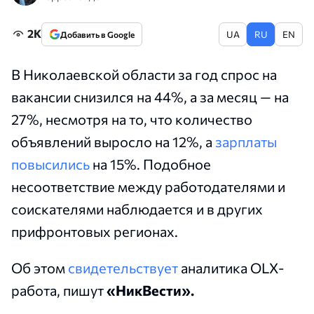
2K
UA
RU
EN
Добавить в Google
В Николаевской области за год спрос на
вакансии снизился на 44%, а за месяц — на
27%, несмотря на то, что количество
объявлений выросло на 12%, а
зарплаты
повысились
на 15%. Подобное
несоответствие между работодателями и
соискателями наблюдается и в других
прифронтовых регионах.
Об этом
свидетельствует
аналитика OLX-
работа, пишут
«НикВести».