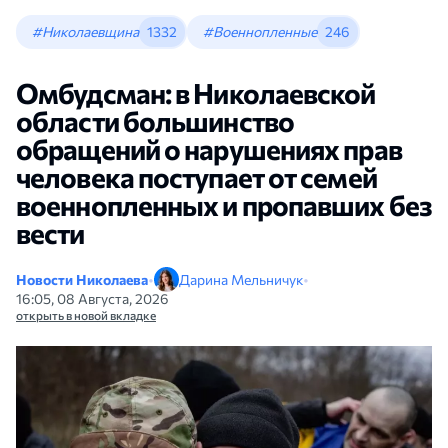
#Николаевщина
1332
#Военнопленные
246
Омбудсман: в Николаевской
области большинство
обращений о нарушениях прав
человека поступает от семей
военнопленных и пропавших без
вести
Новости Николаева
•
Дарина Мельничук
•
16:05, 08 Августа, 2026
открыть в новой вкладке