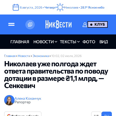
6
августа
,
2026
•
Четверг
Николаев •
28.1°
Ясное небо
КЛУБ
ГЛАВНАЯ
НОВОСТИ
ТЕКСТЫ
ФОТО
ВИДЕО
Главная
•
Новости
•
Экономика
•
10:02, 02 июля, 2026
Николаев уже полгода ждет
ответа правительства по поводу
дотации в размере ₴1,1 млрд, —
Сенкевич
Алена Коханчук
Репортер
UA
RU