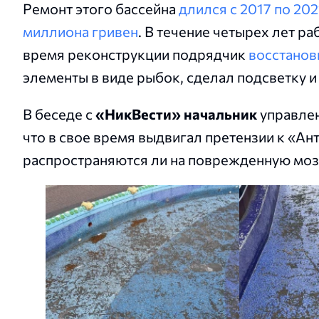
Ремонт этого бассейна
длился с 2017 по 202
миллиона гривен
. В течение четырех лет р
время реконструкции подрядчик
восстанов
элементы в виде рыбок, сделал подсветку и
В беседе с
«НикВести» начальник
управле
что в свое время выдвигал претензии к «Ант
распространяются ли на поврежденную моза