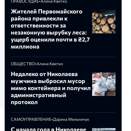
ПРАВОСУДИЕ
•
Алина Квитко
Жителей Первомайского
района привлекли к
ответственности за
незаконную вырубку леса:
ущерб оценили почти в ₴2,7
миллиона
ОБЩЕСТВО
•
Алина Квитко
Недалеко от Николаева
мужчина выбросил мусор
мимо контейнера и получил
административный
протокол
САМОУПРАВЛЕНИЕ
•
Дарина Мельничук
С начала года в Николаеве