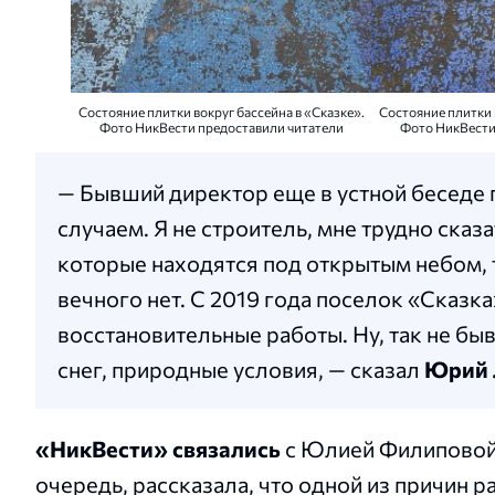
Состояние плитки вокруг бассейна в «Сказке».
Состояние плитки 
Фото НикВести предоставили читатели
Фото НикВести
— Бывший директор еще в устной беседе г
случаем. Я не строитель, мне трудно сказ
которые находятся под открытым небом, 
вечного нет. С 2019 года поселок «Сказка
восстановительные работы. Ну, так не быва
снег, природные условия, — сказал
Юрий 
«НикВести» связались
с Юлией Филиповой,
очередь, рассказала, что одной из причин