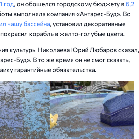
1 год
, он обошелся городскому бюджету в
6,2
аботы выполняла компания «Антарес-Буд». Во
ил чашу бассейна
, установил декоративные
 покрасил корабль в желто-голубые цвета.
ния культуры Николаева Юрий Любаров сказал
арес-Буд». В то же время он не смог сказать,
ику гарантийные обязательства.