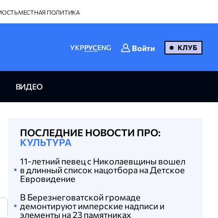
МОСТЬ
МЕСТНАЯ ПОЛИТИКА
Войти
УКР
РУС
ENG
КЛУБ
ВИДЕО
ПОСЛЕДНИЕ НОВОСТИ ПРО:
КУЛЬТУРА
11-летний певец с Николаевщины вошел
в длинный список нацотбора на Детское
Евровидение
В Березнеговатской громаде
демонтируют имперские надписи и
N
элементы на 23 памятниках