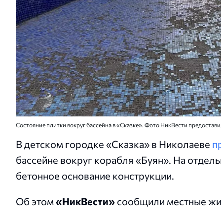
Состояние плитки вокруг бассейна в «Сказке». Фото НикВести предостави
В детском городке «Сказка» в Николаеве
п
бассейне вокруг корабля «Буян». На отдель
бетонное основание конструкции.
Об этом
«НикВести»
сообщили местные жи