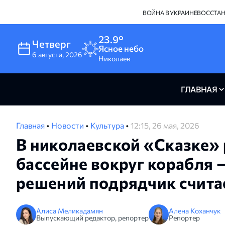
ВОЙНА В УКРАИНЕ
ВОССТА
23.9°
Четверг
Ясное небо
6
августа
,
2026
Николаев
ГЛАВНАЯ
Главная
•
Новости
•
Культура
•
12:15, 26 мая, 2026
В николаевской «Сказке» 
бассейне вокруг корабля
решений подрядчик счита
Алиса Меликадамян
Алена Коханчук
Выпускающий редактор, репортер
Репортер