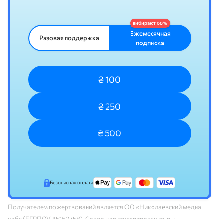
Ежемесячная
Разовая поддержка
подписка
₴ 100
₴ 250
₴ 500
Безопасная оплата
Получателем пожертвований является ОО «Николаевский медиа
хаб» (ЕГРПОУ 45160758). Совершая пожертвование, вы