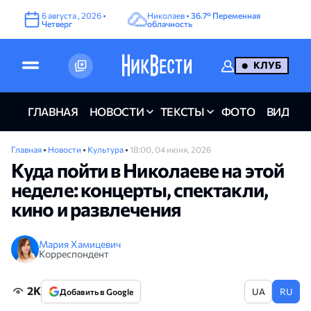
6
августа
,
2026
•
Николаев •
36.7°
Переменная
Четверг
облачность
КЛУБ
ГЛАВНАЯ
НОВОСТИ
ТЕКСТЫ
ФОТО
ВИДЕО
Главная
•
Новости
•
Культура
•
18:00, 04 июня, 2026
Куда пойти в Николаеве на этой
неделе: концерты, спектакли,
кино и развлечения
Мария Хамицевич
Корреспондент
2K
UA
RU
Добавить в Google