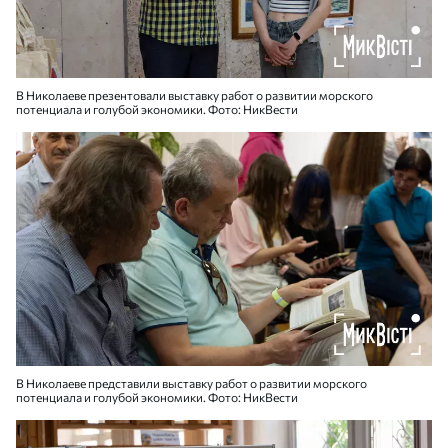
В Николаеве презентовали выставку работ о развитии морского
потенциала и голубой экономики. Фото: НикВести
В Николаеве представили выставку работ о развитии морского
потенциала и голубой экономики. Фото: НикВести