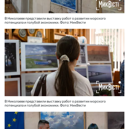
В Николаеве представили выставку работ о развитии морского
потенциала и голубой экономики. Фото: НикВести
В Николаеве представили выставку работ о развитии морского
потенциала и голубой экономики. Фото: НикВести