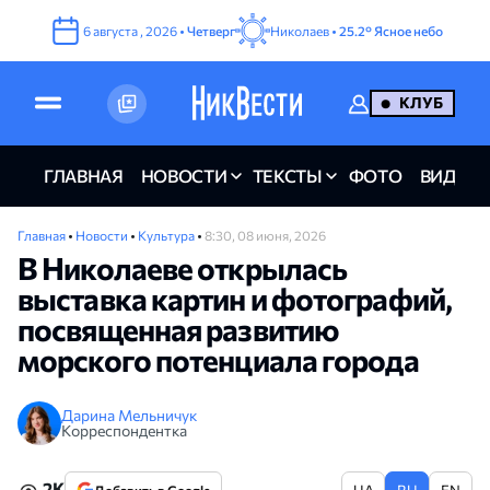
6
августа
,
2026
•
Четверг
Николаев •
25.2°
Ясное небо
КЛУБ
ГЛАВНАЯ
НОВОСТИ
ТЕКСТЫ
ФОТО
ВИДЕО
Главная
•
Новости
•
Культура
•
8:30, 08 июня, 2026
В Николаеве открылась
выставка картин и фотографий,
посвященная развитию
морского потенциала города
Дарина Мельничук
Корреспондентка
2K
UA
RU
EN