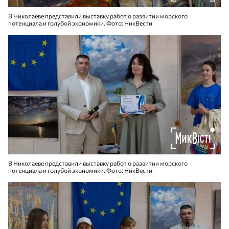
В Николаеве представили выставку работ о развитии морского
потенциала и голубой экономики. Фото: НикВести
В Николаеве представили выставку работ о развитии морского
потенциала и голубой экономики. Фото: НикВести