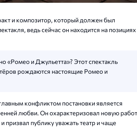
тракт и композитор, который должен был
ктакля, ведь сейчас он находится на позициях
но «Ромео и Джульетта»? Этот спектакль
актёров рождаются настоящие Ромео и
а главным конфликтом постановки является
ренней любви. Он охарактеризовал новую рабо
и призвал публику уважать театр и чаще