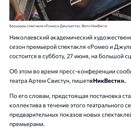
Брошюры спектакля «Ромео и Джульетта». Фото НикВести
Николаевский академический художественн
сезон премьерой спектакля «Ромео и Джуль
состоится в субботу, 27 июня, на большой сц
Об этом во время пресс-конференции сооб
театра Артем Свистун, пишет
«НикВести».
По его словам, предстоящая постановка ст
коллектива в течение этого театрального с
предварительных показов новых спектакл
премьерами.