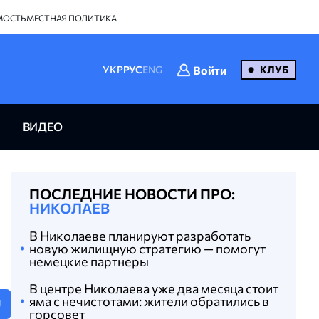
МОСТЬ
МЕСТНАЯ ПОЛИТИКА
Войти
УКР
РУС
ENG
КЛУБ
ВИДЕО
ПОСЛЕДНИЕ НОВОСТИ ПРО:
НИКОЛАЕВ
В Николаеве планируют разработать
новую жилищную стратегию — помогут
немецкие партнеры
В центре Николаева уже два месяца стоит
яма с нечистотами: жители обратились в
U
горсовет