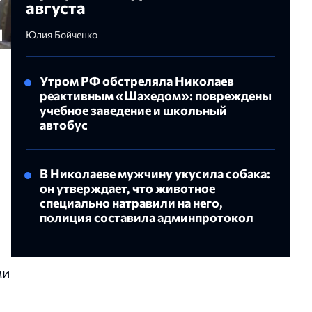
августа
Юлия Бойченко
Утром РФ обстреляла Николаев
реактивным «Шахедом»: повреждены
учебное заведение и школьный
автобус
В Николаеве мужчину укусила собака:
он утверждает, что животное
специально натравили на него,
полиция составила админпротокол
ми