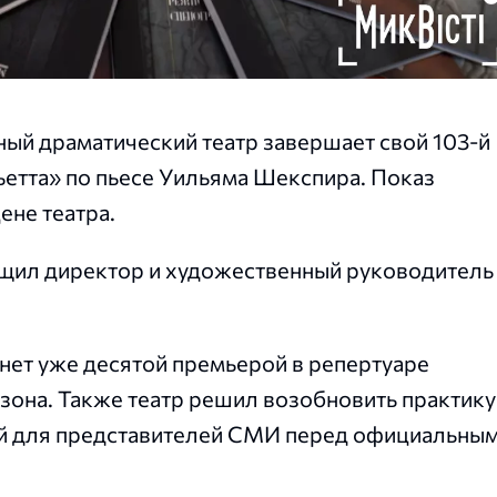
ый драматический театр завершает свой 103-й
етта» по пьесе Уильяма Шекспира. Показ
ене театра.
щил директор и художественный руководитель
анет уже десятой премьерой в репертуаре
езона. Также театр решил возобновить практику
ей для представителей СМИ перед официальны