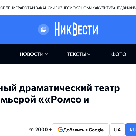
НОВЛЕНИЕ
РАБОТА И ВАКАНСИИ
БИЗНЕС И ЭКОНОМИКА
КУЛЬТУРА
НЕДВИЖИ
НОВОСТИ
ТЕКСТЫ
ФОТО
ный драматический театр
емьерой ««Ромео и
2000 +
UA
R
Добавить в Google