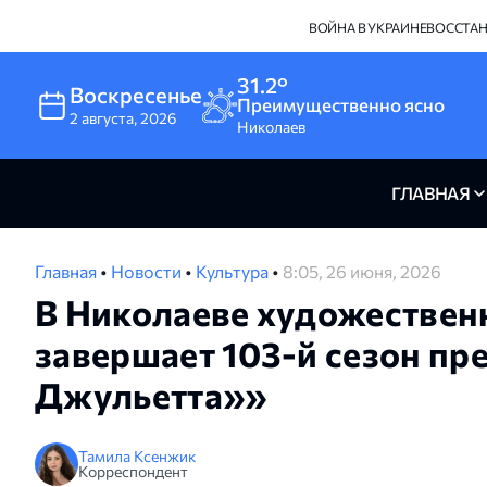
ВОЙНА В УКРАИНЕ
ВОССТА
31.2°
Воскресенье
Преимущественно ясно
2
августа
,
2026
Николаев
ГЛАВНАЯ
Главная
•
Новости
•
Культура
•
8:05, 26 июня, 2026
В Николаеве художествен
завершает 103-й сезон пр
Джульетта»»
Тамила Ксенжик
Корреспондент