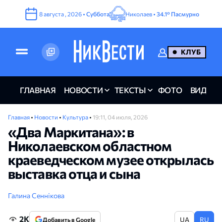
8
августа
,
2026
•
Суббота
Николаев •
34.1°
Пасмурно
КЛУБ
ГЛАВНАЯ
НОВОСТИ
ТЕКСТЫ
ФОТО
ВИДЕО
Главная
•
Новости
•
Культура
•
19:11, 04 июля, 2026
«Два Маркитана»: в
Николаевском областном
краеведческом музее открылась
выставка отца и сына
Галина Сеннікова
2K
UA
RU
Добавить в Google