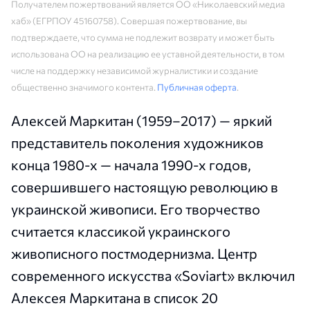
Получателем пожертвований является ОО «Николаевский медиа
хаб» (ЕГРПОУ 45160758). Совершая пожертвование, вы
подтверждаете, что сумма не подлежит возврату и может быть
использована ОО на реализацию ее уставной деятельности, в том
числе на поддержку независимой журналистики и создание
общественно значимого контента.
Публичная оферта
.
Алексей Маркитан (1959–2017) — яркий
представитель поколения художников
конца 1980-х — начала 1990-х годов,
совершившего настоящую революцию в
украинской живописи. Его творчество
считается классикой украинского
живописного постмодернизма. Центр
современного искусства «Soviart» включил
Алексея Маркитана в список 20