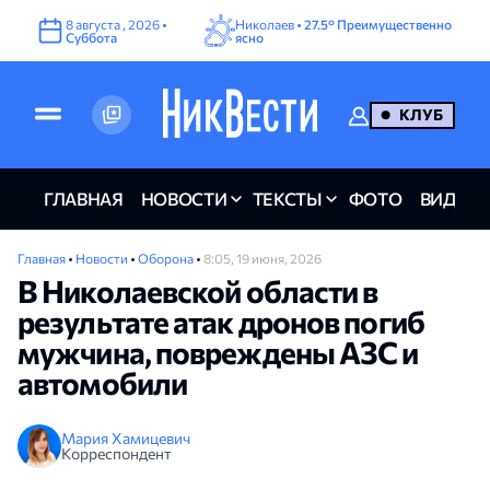
8
августа
,
2026
•
Николаев •
27.5°
Преимущественно
Суббота
ясно
КЛУБ
ГЛАВНАЯ
НОВОСТИ
ТЕКСТЫ
ФОТО
ВИДЕО
Главная
•
Новости
•
Оборона
•
8:05, 19 июня, 2026
В Николаевской области в
результате атак дронов погиб
мужчина, повреждены АЗС и
автомобили
Мария Хамицевич
Корреспондент