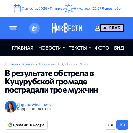
7
августа
,
2026
•
Пятница
Николаев •
22.9°
Ясное небо
КЛУБ
ГЛАВНАЯ
НОВОСТИ
ТЕКСТЫ
ФОТО
ВИДЕО
Главная
•
Новости
•
Оборона
•
8:00, 21 июня, 2026
В результате обстрела в
Куцурубской громаде
пострадали трое мужчин
Дарина Мельничук
Корреспондентка
UA
RU
Добавить в Google