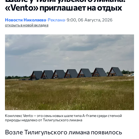
«Vento» приглашает на отдых
Новости Николаева
•
Реклама
•
9:00, 06 Августа, 2026
открыть в новой вкладке
Комплекс Vento — это семь новых шале типа A-frame среди степной
природы недалеко от Тилигульского лимана
Возле Тилигульского лимана появилось