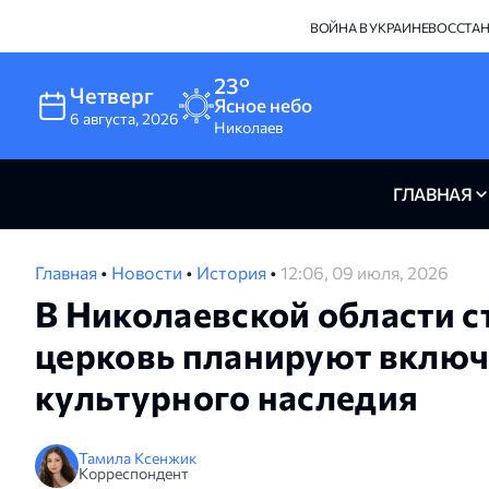
ВОЙНА В УКРАИНЕ
ВОССТА
23°
Четверг
Ясное небо
6
августа
,
2026
Николаев
ГЛАВНАЯ
Главная
•
Новости
•
История
•
12:06, 09 июля, 2026
В Николаевской области 
церковь планируют включ
культурного наследия
Тамила Ксенжик
Корреспондент