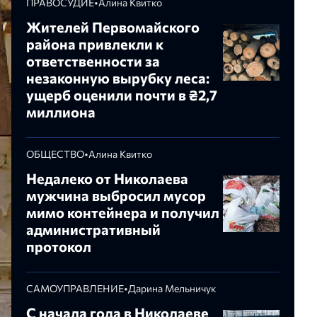
ПРАВОСУДИЕ
•
Алина Квитко
Жителей Первомайского
района привлекли к
ответственности за
незаконную вырубку леса:
ущерб оценили почти в ₴2,7
миллиона
ОБЩЕСТВО
•
Алина Квитко
Недалеко от Николаева
мужчина выбросил мусор
мимо контейнера и получил
административный
протокол
САМОУПРАВЛЕНИЕ
•
Дарина Мельничук
С начала года в Николаеве