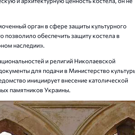
скую и архитектурную ценность костела, он не
оченный орган в сфере защиты культурного
о позволило обеспечить защиту костела в
рном наследии».
ациональностей и религий Николаевской
документы для подачи в Министерство культур
едомство инициирует внесение католической
мых памятников Украины.