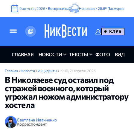
9
августа
,
2026
•
Воскресенье
Николаев •
28.6°
Пасмурно
КЛУБ
ГЛАВНАЯ
НОВОСТИ
ТЕКСТЫ
ФОТО
ВИДЕО
Главная
•
Новости
•
Инциденты
•
19:10, 21 апреля, 2025
В Николаеве суд оставил под
стражей военного, который
угрожал ножом администратору
хостела
Светлана Иванченко
Корреспондент