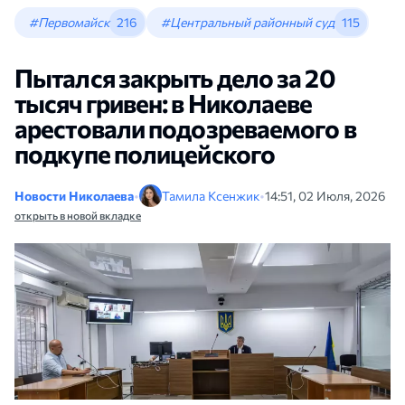
#Первомайск
216
#Центральный районный суд
115
Пытался закрыть дело за 20
тысяч гривен: в Николаеве
арестовали подозреваемого в
подкупе полицейского
Новости Николаева
•
Тамила Ксенжик
•
14:51, 02 Июля, 2026
открыть в новой вкладке