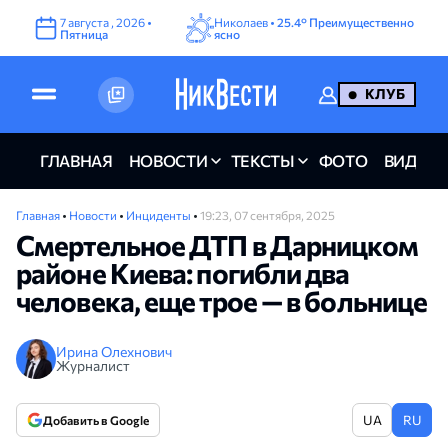
7
августа
,
2026
•
Николаев •
25.4°
Преимущественно
Пятница
ясно
КЛУБ
ГЛАВНАЯ
НОВОСТИ
ТЕКСТЫ
ФОТО
ВИДЕО
Главная
•
Новости
•
Инциденты
•
19:23, 07 сентября, 2025
Смертельное ДТП в Дарницком
районе Киева: погибли два
человека, еще трое — в больнице
Ирина Олехнович
Журналист
UA
RU
Добавить в Google