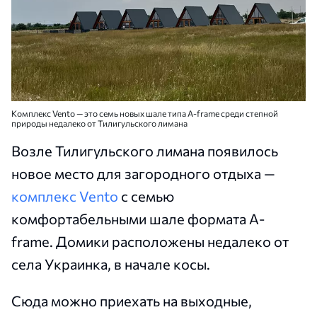
Комплекс Vento — это семь новых шале типа A-frame среди степной
природы недалеко от Тилигульского лимана
Возле Тилигульского лимана появилось
новое место для загородного отдыха —
комплекс Vento
с семью
комфортабельными шале формата A-
frame. Домики расположены недалеко от
села Украинка, в начале косы.
Сюда можно приехать на выходные,