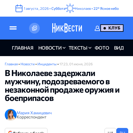
1
августа
,
2026
•
Суббота
Николаев •
22°
Ясное небо
КЛУБ
ГЛАВНАЯ
НОВОСТИ
ТЕКСТЫ
ФОТО
ВИДЕО
Главная
•
Новости
•
Инциденты
•
17:23, 01 июня, 2026
В Николаеве задержали
мужчину, подозреваемого в
незаконной продаже оружия и
боеприпасов
Мария Хамицевич
Корреспондент
UA
RU