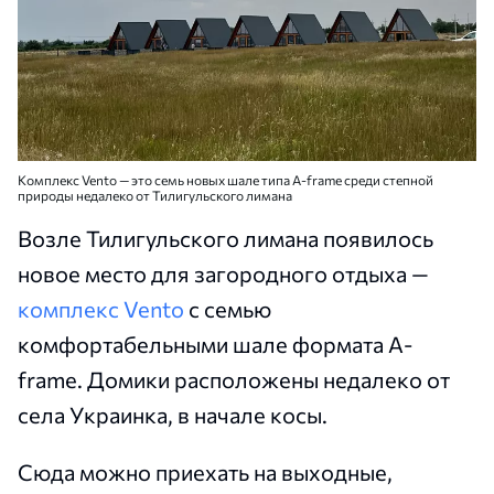
Комплекс Vento — это семь новых шале типа A-frame среди степной
природы недалеко от Тилигульского лимана
Возле Тилигульского лимана появилось
новое место для загородного отдыха —
комплекс Vento
с семью
комфортабельными шале формата A-
frame. Домики расположены недалеко от
села Украинка, в начале косы.
Сюда можно приехать на выходные,