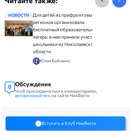
Читайте также:
Для детей из прифронтовых
НОВОСТИ
НОВОСТ
регионов организовали
бесплатный образовательный
лагерь: в нем приняли участие
школьники из Николаевской
области
Юлия Бойченко
Обсуждение
0
Чтоб присоединиться к комментариям,
авторизируйтесь
на сайте НикВести
Вступить в Клуб НикВести