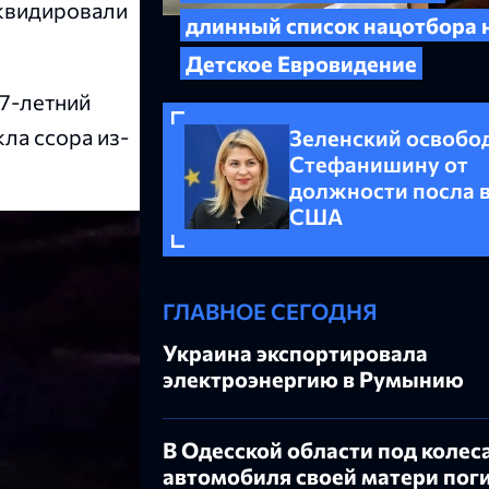
иквидировали
длинный список нацотбора 
Детское Евровидение
37-летний
ла ссора из-
Зеленский освобо
Стефанишину от
должности посла 
США
ГЛАВНОЕ СЕГОДНЯ
Украина экспортировала
электроэнергию в Румынию
В Одесской области под колес
автомобиля своей матери пог