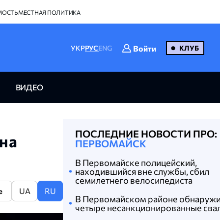
МОСТЬ
МЕСТНАЯ ПОЛИТИКА
Войти
УКР
РУС
ENG
КЛУБ
ВИДЕО
ПОСЛЕДНИЕ НОВОСТИ ПРО:
она
ПЕРВОМАЙСК
В Первомайске полицейский,
находившийся вне службы, сбил
семилетнего велосипедиста
UA
RU
e
В Первомайском районе обнаруж
четыре несанкционированные сва