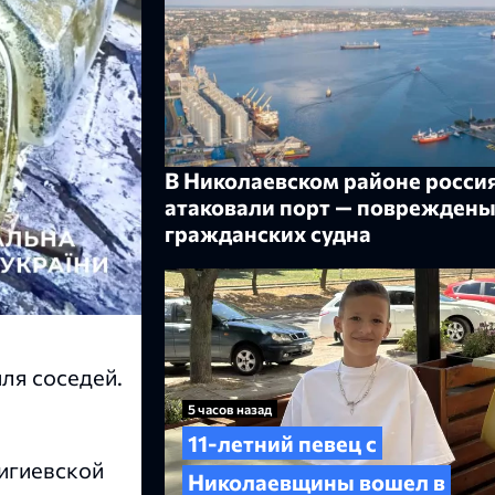
В Николаевском районе росси
атаковали порт — повреждены
гражданских судна
ля соседей.
5 часов назад
11-летний певец с
Мигиевской
Николаевщины вошел в