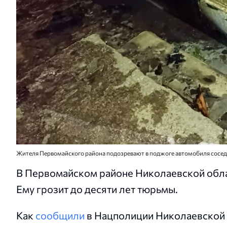
Жителя Первомайского района подозревают в поджоге автомобиля сосед
В Первомайском районе Николаевской обла
Ему грозит до десяти лет тюрьмы.
Как
сообщили
в Нацполиции Николаевской 