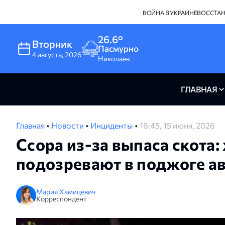
ВОЙНА В УКРАИНЕ
ВОССТА
26.6°
Вторник
Пасмурно
4
августа
,
2026
Николаев
ГЛАВНАЯ
Главная
•
Новости
•
Инциденты
•
16:45, 15 июня, 2026
Ссора из-за выпаса скота
подозревают в поджоге а
Мария Хамицевич
Корреспондент