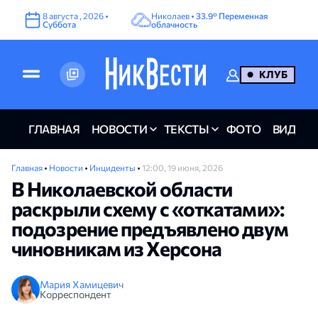
8
августа
,
2026
•
Николаев •
33.9°
Переменная
Суббота
облачность
КЛУБ
ГЛАВНАЯ
НОВОСТИ
ТЕКСТЫ
ФОТО
ВИДЕО
Главная
•
Новости
•
Инциденты
•
12:00, 19 июня, 2026
В Николаевской области
раскрыли схему с «откатами»:
подозрение предъявлено двум
чиновникам из Херсона
Мария Хамицевич
Корреспондент