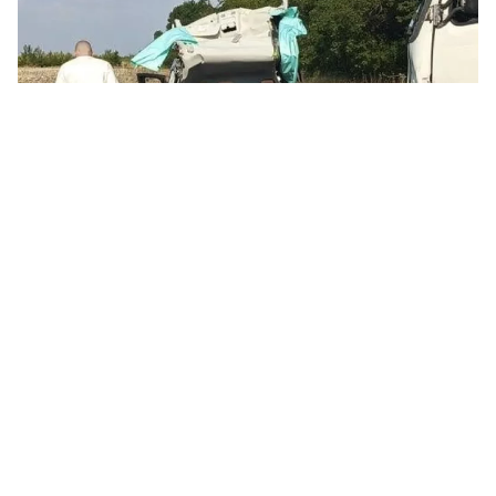
Последствия ДТП под Николаевом. Фото: Николаевское отделение
Красного Креста Украины
На трассе Николаев — Одесса 6 августа
произошло столкновение грузовика и
легкового автомобиля. В результате аварии
травмы различной степени тяжести получил
водитель легковушки.