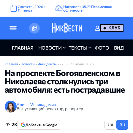
7
августа
,
2026
•
Николаев •
35.7°
Переменная
Пятница
облачность
КЛУБ
ГЛАВНАЯ
НОВОСТИ
ТЕКСТЫ
ФОТО
ВИДЕО
Главная
•
Новости
•
Инциденты
•
22:55, 22 июня, 2026
На проспекте Богоявленском в
Николаеве столкнулись три
автомобиля: есть пострадавшие
Алиса Меликадамян
Выпускающий редактор, репортер
2K
UA
RU
Добавить в Google