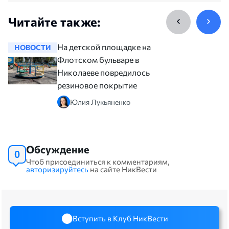
Читайте также:
На детской площадке на
НОВОСТИ
НОВОСТ
Флотском бульваре в
Николаеве повредилось
резиновое покрытие
Юлия Лукьяненко
Обсуждение
0
Чтоб присоединиться к комментариям,
авторизируйтесь
на сайте НикВести
Вступить в Клуб НикВести