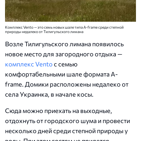
Комплекс Vento — это семь новых шале типа A-frame среди степной
природы недалеко от Тилигульского лимана
Возле Тилигульского лимана появилось
новое место для загородного отдыха —
комплекс Vento
с семью
комфортабельными шале формата A-
frame. Домики расположены недалеко от
села Украинка, в начале косы.
Сюда можно приехать на выходные,
отдохнуть от городского шума и провести
несколько дней среди степной природы у
воды. При этом гостям не придется