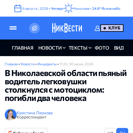
6
августа
,
2026
•
Четверг
Николаев •
24.6°
Ясное небо
КЛУБ
ГЛАВНАЯ
НОВОСТИ
ТЕКСТЫ
ФОТО
ВИДЕО
Главная
•
Новости
•
Инциденты
•
11:20, 30 июня, 2026
В Николаевской области пьяный
водитель легковушки
столкнулся с мотоциклом:
погибли два человека
Кристина Леонова
Корреспондент
UA
RU