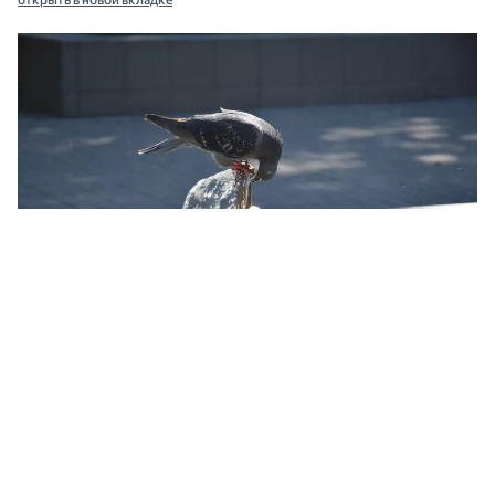
Жара в Николаеве. Иллюстративное фото НикВести
В Николаеве 6 августа температура воздуха
поднялась до +38,8 °С. Это соответствует
критерию сильной жары и превысило