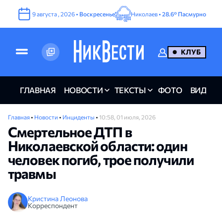
9
августа
,
2026
•
Воскресенье
Николаев •
28.6°
Пасмурно
КЛУБ
ГЛАВНАЯ
НОВОСТИ
ТЕКСТЫ
ФОТО
ВИДЕО
Главная
•
Новости
•
Инциденты
•
10:58, 01 июля, 2026
Смертельное ДТП в
Николаевской области: один
человек погиб, трое получили
травмы
Кристина Леонова
Корреспондент