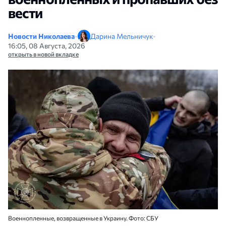
вести
Новости Николаева
•
Дарина Мельничук
•
16:05, 08 Августа, 2026
открыть в новой вкладке
Военнопленные, возвращенные в Украину. Фото: СБУ