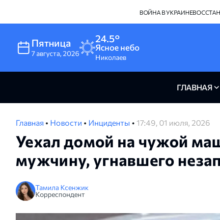
ВОЙНА В УКРАИНЕ
ВОССТА
24.5°
Пятница
Ясное небо
7
августа
,
2026
Николаев
ГЛАВНАЯ
Главная
•
Новости
•
Инциденты
•
17:49, 01 июля, 2026
Уехал домой на чужой ма
мужчину, угнавшего неза
Тамила Ксенжик
Корреспондент