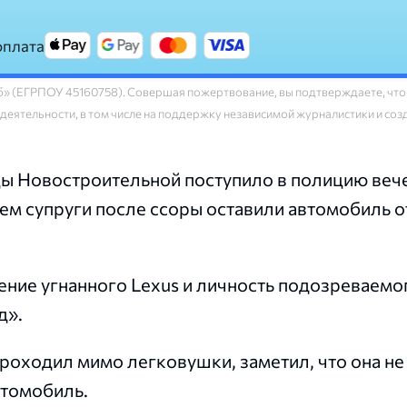
оплата
» (ЕГРПОУ 45160758). Совершая пожертвование, вы подтверждаете, что
 деятельности, в том числе на поддержку независимой журналистики и со
ы Новостроительной поступило в полицию веч
нем супруги после ссоры оставили автомобиль о
ние угнанного Lexus и личность подозреваем
д».
оходил мимо легковушки, заметил, что она не 
втомобиль.