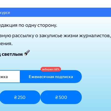
курсе
едакция по одну сторону.
вную рассылку о закулисье жизни журналистов,
нения.
д светлым
ржка
Ежемесячная подписка
₴ 250
₴ 500