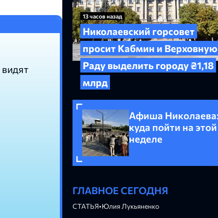
13 часов назад
Николаевский горсовет
просит Кабмин и Верховную
Раду выделить городу ₴1,18
 видят
млрд
Афиша Николаева
куда пойти на этой
неделе
ГЛАВНОЕ СЕГОДНЯ
СТАТЬЯ
•
Юлия Лукьяненко