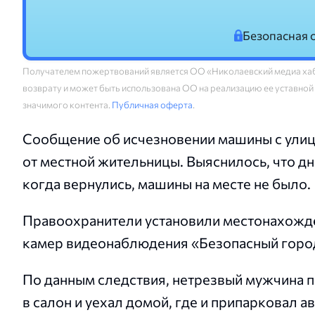
Безопасная 
Получателем пожертвований является ОО «Николаевский медиа хаб
возврату и может быть использована ОО на реализацию ее уставной
значимого контента.
Публичная оферта
.
Сообщение об исчезновении машины с улиц
от местной жительницы. Выяснилось, что д
когда вернулись, машины на месте не было.
Правоохранители установили местонахожде
камер видеонаблюдения «Безопасный горо
По данным следствия, нетрезвый мужчина пр
в салон и уехал домой, где и припарковал а