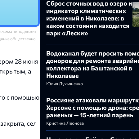
Сброс сточных вод в озеро и
индикатор климатических
изменений в Николаеве: в
каком состоянии находится
 сумма не подлежит
парк «Лески»
здание общественно
Водоканал будет просить пом
доноров для ремонта аварийн
ером 28 июня
коллектора на Баштанской в
ткрытым, а
Николаеве
Юлия Лукьяненко
ого с помощью
Россияне атаковали маршрутк
Херсоне с помощью дрона: ср
раненых — 15-летний парень
закрыта, сел
Кристина Леонова