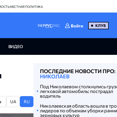
МОСТЬ
МЕСТНАЯ ПОЛИТИКА
Войти
УКР
РУС
ENG
КЛУБ
ВИДЕО
ПОСЛЕДНИЕ НОВОСТИ ПРО:
и
НИКОЛАЕВ
Под Николаевом столкнулись груз
легковой автомобиль: пострадал
водитель
UA
RU
e
Николаевская область вошла в тр
лидеров по объемам уборки ранн
зерновых культур