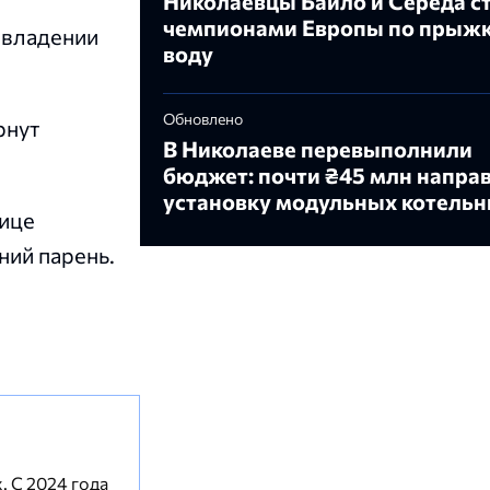
Николаевцы Байло и Середа с
чемпионами Европы по прыжк
авладении
воду
Обновлено
рнут
В Николаеве перевыполнили
бюджет: почти ₴45 млн направ
установку модульных котель
лице
ний парень.
. С 2024 года