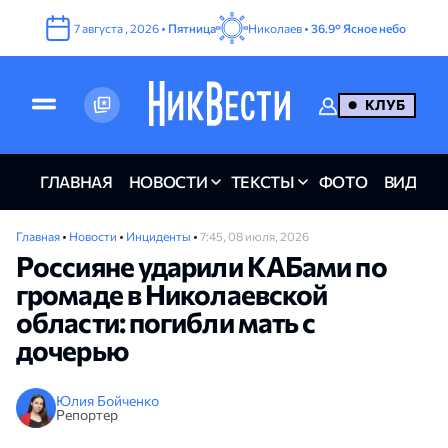
7
августа
,
2026
•
Пятница
Николаев •
36.9°
Ясное небо
КЛУБ
ГЛАВНАЯ
НОВОСТИ
ТЕКСТЫ
ФОТО
ВИДЕО
Главная
•
Новости
•
Инциденты
•
7:45, 08 июля, 2026
Россияне ударили КАБами по
громаде в Николаевской
области: погибли мать с
дочерью
Юлия Бойченко
Репортер