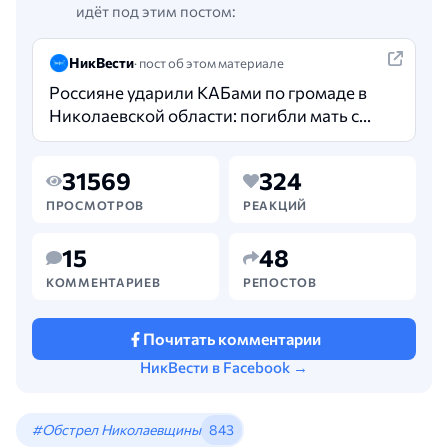
идёт под этим постом:
НикВести
· пост об этом материале
Россияне ударили КАБами по громаде в
Николаевской области: погибли мать с
дочерью. В течение 7 июля российские
войска обстреливали три населённых…
31569
324
ПРОСМОТРОВ
РЕАКЦИЙ
15
48
КОММЕНТАРИЕВ
РЕПОСТОВ
Почитать комментарии
НикВести в Facebook →
#Обстрел Николаевщины
843