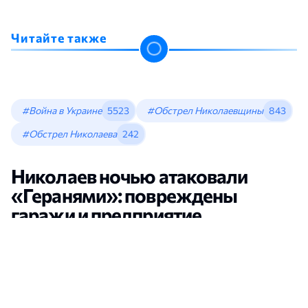
Читайте также
#Война в Украине
5523
#Обстрел Николаевщины
843
#Обстрел Николаева
242
Николаев ночью атаковали
«Геранями»: повреждены
гаражи и предприятие
Новости Николаева
•
Мария Хамицевич
•
8:00, 06 Августа, 2026
открыть в новой вкладке