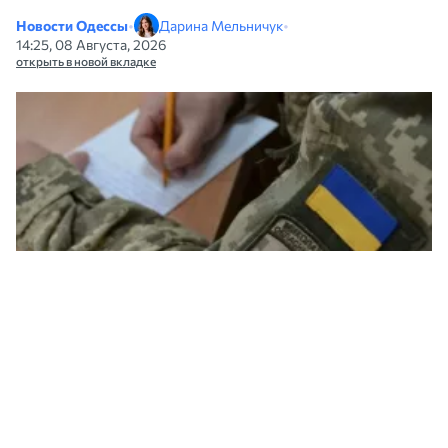
Новости Одессы
•
Дарина Мельничук
•
14:25, 08 Августа, 2026
открыть в новой вкладке
Одесская область стала лидером по количеству жалоб на ТЦК. Фото:
Николаевский областной ТЦК и СП
С начала 2026 года в Офис омбудсмена