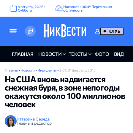
8
августа
,
2026
•
Николаев •
36.4°
Переменная
Суббота
облачность
КЛУБ
ГЛАВНАЯ
НОВОСТИ
ТЕКСТЫ
ФОТО
ВИДЕО
Главная
•
Новости
•
Инциденты
•
2:01, 01 февраля, 2015
На США вновь надвигается
снежная буря, в зоне непогоды
окажутся около 100 миллионов
человек
Катерина Середа
Главный редактор