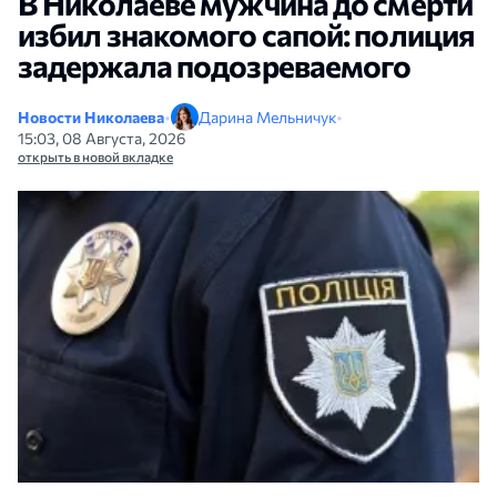
В Николаеве мужчина до смерти
избил знакомого сапой: полиция
задержала подозреваемого
Новости Николаева
•
Дарина Мельничук
•
15:03, 08 Августа, 2026
открыть в новой вкладке