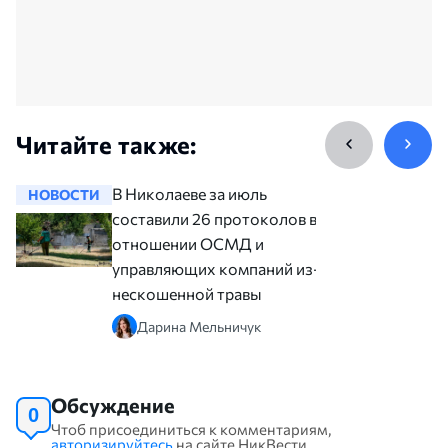
Читайте также:
В Николаеве за июль
НОВОСТИ
НОВОСТ
составили 26 протоколов в
отношении ОСМД и
управляющих компаний из-за
нескошенной травы
Дарина Мельничук
Обсуждение
0
Чтоб присоединиться к комментариям,
авторизируйтесь
на сайте НикВести