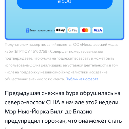
₴ 500
Безопасная оплата
Получателем пожертвований является ОО «Николаевский медиа
хаб» (ЕГРПОУ 45160758). Совершая пожертвование, вы
подтверждаете, что сумма не подлежит возврату и может быть
использована ОО на реализацию ее уставной деятельности, в том
числе на поддержку независимой журналистики и создание
общественно значимого контента.
Публичная оферта
.
Предыдущая снежная буря обрушилась на
северо-восток США в начале этой недели.
Мэр Нью-Йорка Билл де Блазио
предупредил горожан, что она может стать