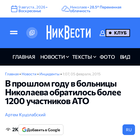
9
августа
,
2026
•
Николаев •
28.5°
Переменная
Воскресенье
облачность
КЛУБ
ГЛАВНАЯ
НОВОСТИ
ТЕКСТЫ
ФОТО
ВИДЕО
Главная
•
Новости
•
Инциденты
•
1:07, 05 февраля, 2015
В прошлом году в больницы
Николаева обратилось более
1200 участников АТО
Артем Куцолабский
2K
RU
Добавить в Google