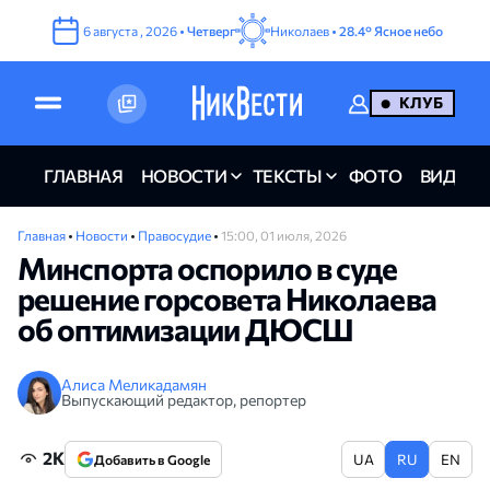
6
августа
,
2026
•
Четверг
Николаев •
28.4°
Ясное небо
КЛУБ
ГЛАВНАЯ
НОВОСТИ
ТЕКСТЫ
ФОТО
ВИДЕО
Главная
•
Новости
•
Правосудие
•
15:00, 01 июля, 2026
Минспорта оспорило в суде
решение горсовета Николаева
об оптимизации ДЮСШ
Алиса Меликадамян
Выпускающий редактор, репортер
2K
UA
RU
EN
Добавить в Google