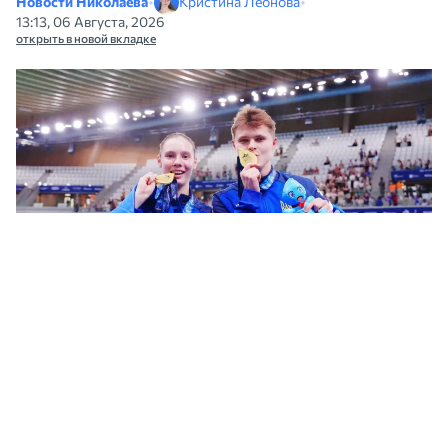
Новости Николаева
•
Кристина Леонова
•
13:13, 06 Августа, 2026
открыть в новой вкладке
Николаевцы Байло и Середа стали чемпионами Европы по прыжкам в
воду. Фото: Федерация Украины по прыжкам в воду
Николаевские спортсмены Ксения Байло и