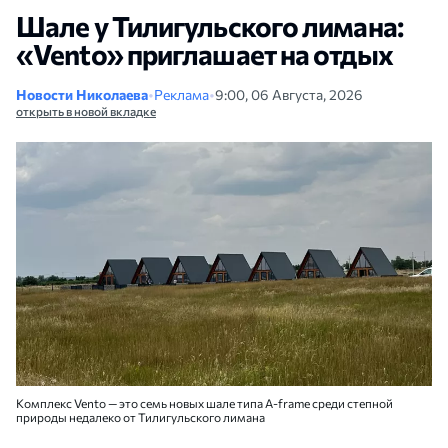
Шале у Тилигульского лимана:
«Vento» приглашает на отдых
Новости Николаева
•
Реклама
•
9:00, 06 Августа, 2026
открыть в новой вкладке
Комплекс Vento — это семь новых шале типа A-frame среди степной
природы недалеко от Тилигульского лимана