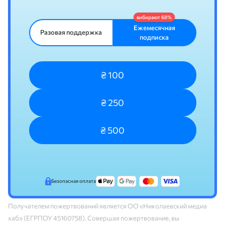
Ежемесячная
Разовая поддержка
подписка
₴ 100
₴ 250
₴ 500
Безопасная оплата
Получателем пожертвований является ОО «Николаевский медиа
хаб» (ЕГРПОУ 45160758). Совершая пожертвование, вы