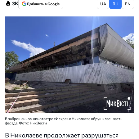
3K
UA
RU
EN
Добавить в Google
В заброшенном кинотеатре «Искра» в Николаеве обрушилась часть
фасада. Фото: НикВести
В Николаеве продолжает разрушаться