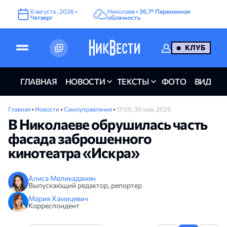
6
августа
,
2026
•
Николаев •
36.7°
Переменная
Четверг
облачность
КЛУБ
ГЛАВНАЯ
НОВОСТИ
ТЕКСТЫ
ФОТО
ВИДЕО
Главная
•
Новости
•
Самоуправление
•
17:00, 30 мая, 2026
В Николаеве обрушилась часть
фасада заброшенного
кинотеатра «Искра»
Алиса Меликадамян
Выпускающий редактор, репортер
Мария Хамицевич
Корреспондент