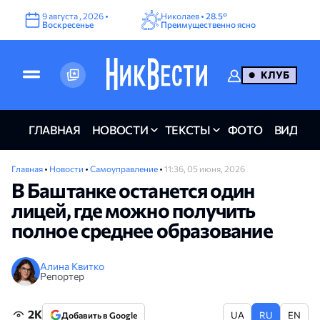
9
августа
,
2026
•
Николаев •
28.5°
Воскресенье
Преимущественно ясно
КЛУБ
ГЛАВНАЯ
НОВОСТИ
ТЕКСТЫ
ФОТО
ВИДЕО
Главная
•
Новости
•
Самоуправление
•
11:36, 05 июня, 2026
В Баштанке останется один
лицей, где можно получить
полное среднее образование
Алина Квитко
Репортер
2K
UA
RU
EN
Добавить в Google