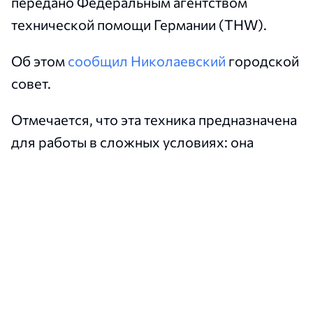
передано Федеральным агентством
технической помощи Германии (THW).
Об этом
сообщил Николаевский
городской
совет.
Отмечается, что эта техника предназначена
для работы в сложных условиях: она
поднимает и перевозит крупногабаритные
грузы, помогает монтировать конструкции и
расчищать завалы.
Также в городском совете подчеркнули,
что с начала 2026 года помощь Николаеву
от немецкой организации превысила 50
миллионов гривен.