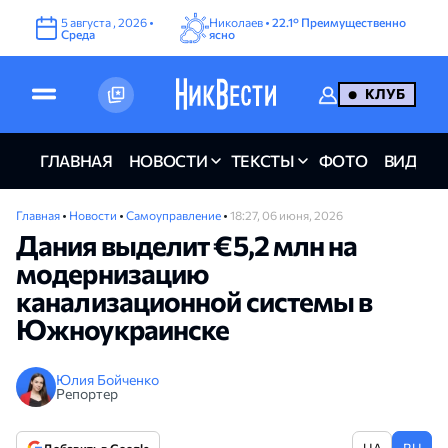
5
августа
,
2026
•
Николаев •
22.1°
Преимущественно
Среда
ясно
КЛУБ
ГЛАВНАЯ
НОВОСТИ
ТЕКСТЫ
ФОТО
ВИДЕО
Главная
•
Новости
•
Самоуправление
•
18:27, 06 июня, 2026
Дания выделит €5,2 млн на
модернизацию
канализационной системы в
Южноукраинске
Юлия Бойченко
Репортер
UA
RU