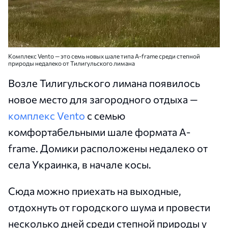
Комплекс Vento — это семь новых шале типа A-frame среди степной
природы недалеко от Тилигульского лимана
Возле Тилигульского лимана появилось
новое место для загородного отдыха —
комплекс Vento
с семью
комфортабельными шале формата A-
frame. Домики расположены недалеко от
села Украинка, в начале косы.
Сюда можно приехать на выходные,
отдохнуть от городского шума и провести
несколько дней среди степной природы у