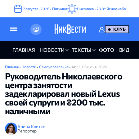
7
августа
,
2026
•
Пятница
Николаев •
23.3°
Ясное небо
КЛУБ
ГЛАВНАЯ
НОВОСТИ
ТЕКСТЫ
ФОТО
ВИДЕО
Главная
•
Новости
•
Самоуправление
•
14:22, 06 июня, 2026
Руководитель Николаевского
центра занятости
задекларировал новый Lexus
своей супруги и ₴200 тыс.
наличными
Алина Квитко
Репортер