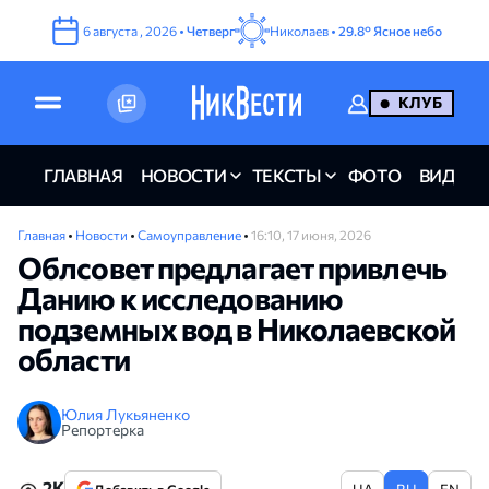
6
августа
,
2026
•
Четверг
Николаев •
29.8°
Ясное небо
КЛУБ
ГЛАВНАЯ
НОВОСТИ
ТЕКСТЫ
ФОТО
ВИДЕО
Главная
•
Новости
•
Самоуправление
•
16:10, 17 июня, 2026
Облсовет предлагает привлечь
Данию к исследованию
подземных вод в Николаевской
области
Юлия Лукьяненко
Репортерка
2K
UA
RU
EN