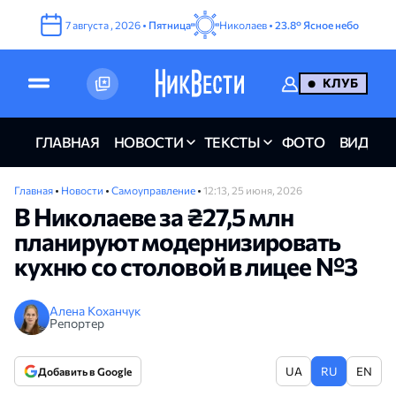
7
августа
,
2026
•
Пятница
Николаев •
23.8°
Ясное небо
КЛУБ
ГЛАВНАЯ
НОВОСТИ
ТЕКСТЫ
ФОТО
ВИДЕО
Главная
•
Новости
•
Самоуправление
•
12:13, 25 июня, 2026
В Николаеве за ₴27,5 млн
планируют модернизировать
кухню со столовой в лицее №3
Алена Коханчук
Репортер
UA
RU
EN
Добавить в Google