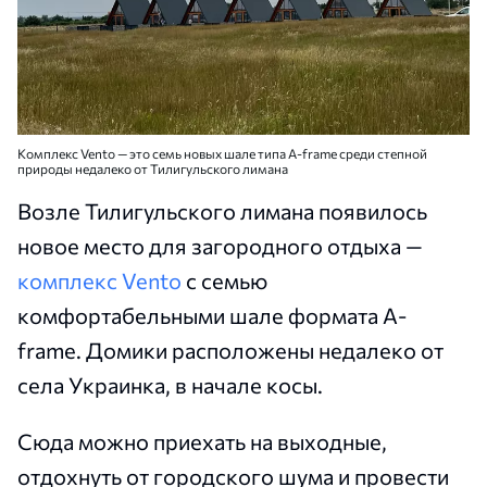
Комплекс Vento — это семь новых шале типа A-frame среди степной
природы недалеко от Тилигульского лимана
Возле Тилигульского лимана появилось
новое место для загородного отдыха —
комплекс Vento
с семью
комфортабельными шале формата A-
frame. Домики расположены недалеко от
села Украинка, в начале косы.
Сюда можно приехать на выходные,
отдохнуть от городского шума и провести