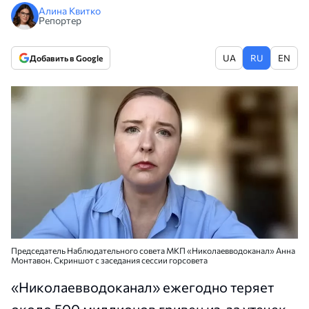
Алина Квитко
Репортер
UA
RU
EN
Добавить в Google
Председатель Наблюдательного совета МКП «Николаевводоканал» Анна
Монтавон. Скриншот с заседания сессии горсовета
«Николаевводоканал» ежегодно теряет
около 500 миллионов гривен из-за утечек