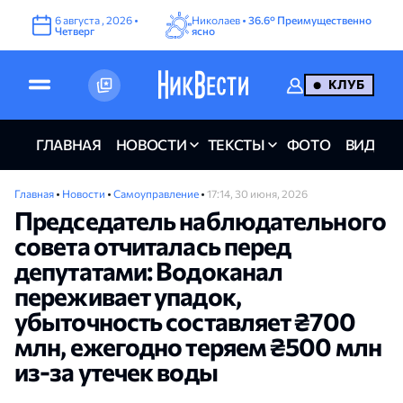
6
августа
,
2026
•
Николаев •
36.6°
Преимущественно
Четверг
ясно
КЛУБ
ГЛАВНАЯ
НОВОСТИ
ТЕКСТЫ
ФОТО
ВИДЕО
Главная
•
Новости
•
Самоуправление
•
17:14, 30 июня, 2026
Председатель наблюдательного
совета отчиталась перед
депутатами: Водоканал
переживает упадок,
убыточность составляет ₴700
млн, ежегодно теряем ₴500 млн
из-за утечек воды