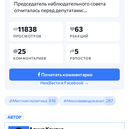
Председатель наблюдательного совета
отчиталась перед депутатами:
Водоканал переживает упадок,
убыточность составляет ₴700 млн,
11838
63
ежегодно теряем ₴500 млн из-за утечек
воды. Коммунальное предприятие
ПРОСМОТРОВ
РЕАКЦИЙ
«Николаевводоканал» в настоящее
время работает с убытками,…
25
5
КОММЕНТАРИЕВ
РЕПОСТОВ
Почитать комментарии
НикВести в Facebook →
#Местная политика
616
#Николаевводоканал
287
АВТОР
Алина Квитко