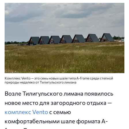
Комплекс Vento — это семь новых шале типа A-frame среди степной
природы недалеко от Тилигульского лимана
Возле Тилигульского лимана появилось
новое место для загородного отдыха —
комплекс Vento
с семью
комфортабельными шале формата A-