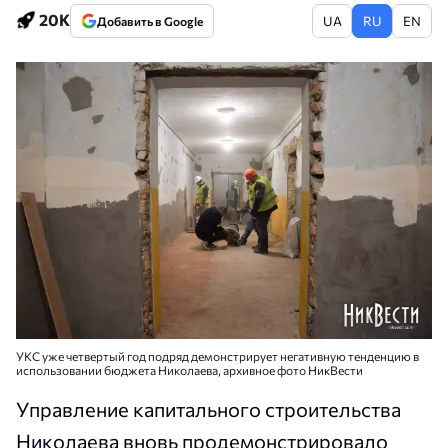
20K
UA
RU
EN
Добавить в Google
УКС уже четвертый год подряд демонстрирует негативную тенденцию в
использовании бюджета Николаева, архивное фото НикВести
Управление капитального строительства
Николаева вновь продемонстрировало