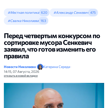
#Местная политика
620
#Александр Сенкевич
475
#Свалка Николаева
163
Перед четвертым конкурсом по
сортировке мусора Сенкевич
заявил, что готов изменить его
правила
Новости Николаева
•
Катерина Середа
•
14:15, 07 Августа, 2026
открыть в новой вкладке