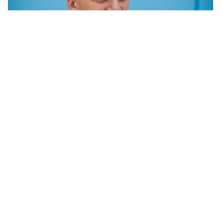
Мэр Николаева Александр Сенкевич рассказал об очередном конкурсе на
сортировку мусора. Фото: Николаевский городской совет
Мэр Николаева Александр Сенкевич
заявил, что готов к очередным изменениям
правил конкурса по определению
оператора сортировки бытовых отходов,
если у депутатов будут такие предложения.
В то же время мэр подчеркнул, что городу
необходимо наконец определить