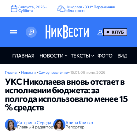
8
августа
,
2026
•
Николаев •
33.1°
Переменная
Суббота
облачность
КЛУБ
ГЛАВНАЯ
НОВОСТИ
ТЕКСТЫ
ФОТО
ВИДЕО
Главная
•
Новости
•
Самоуправление
•
15:01, 06 июля, 2026
УКС Николаева вновь отстает в
исполнении бюджета: за
полгода использовало менее 15
% средств
Катерина Середа
Алина Квитко
Главный редактор
Репортер