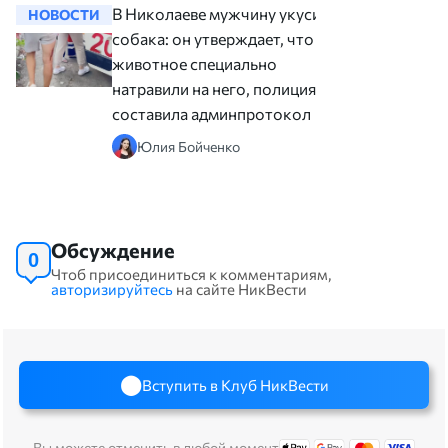
В Николаеве мужчину укусила
НОВОСТИ
НОВОСТ
собака: он утверждает, что
животное специально
натравили на него, полиция
составила админпротокол
Юлия Бойченко
Обсуждение
0
Чтоб присоединиться к комментариям,
авторизируйтесь
на сайте НикВести
Вступить в Клуб НикВести
Вы можете отменить в любой момент