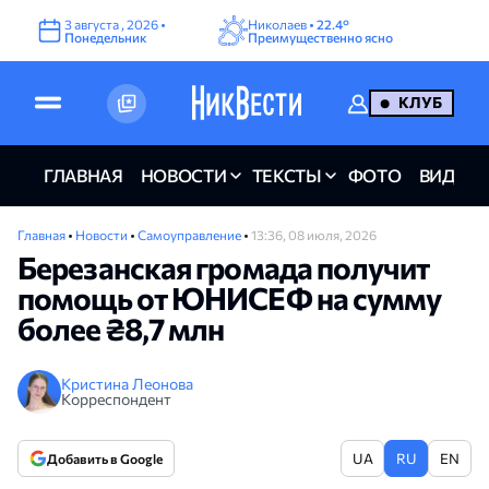
3
августа
,
2026
•
Николаев •
22.4°
Понедельник
Преимущественно ясно
КЛУБ
ГЛАВНАЯ
НОВОСТИ
ТЕКСТЫ
ФОТО
ВИДЕО
Главная
•
Новости
•
Самоуправление
•
13:36, 08 июля, 2026
Березанская громада получит
помощь от ЮНИСЕФ на сумму
более ₴8,7 млн
Кристина Леонова
Корреспондент
UA
RU
EN
Добавить в Google