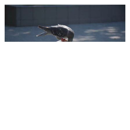
Жара в Николаеве. Иллюстративное фото НикВести
В Николаеве 6 августа температура воздуха
поднялась до +38,8 °С. Это соответствует
критерию сильной жары и превысило
предыдущий температурный рекорд для