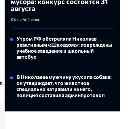
мусора: конкурс состоится 31
августа
Юлия Бойченко
Утром РФ обстреляла Николаев
реактивным «Шахедом»: повреждены
учебное заведение и школьный
автобус
В Николаеве мужчину укусила собака:
в
он утверждает, что животное
специально натравили на него,
полиция составила админпротокол