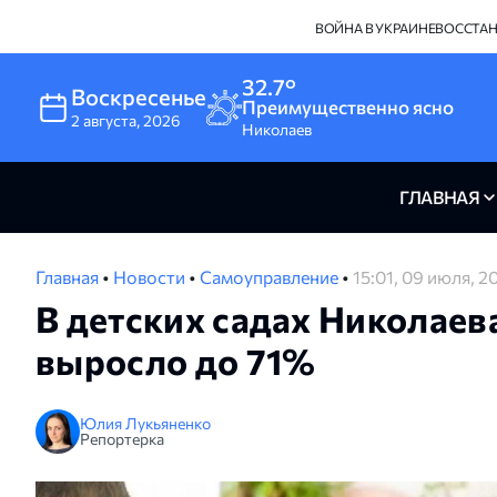
ВОЙНА В УКРАИНЕ
ВОССТА
32.7°
Воскресенье
Преимущественно ясно
2
августа
,
2026
Николаев
ГЛАВНАЯ
Главная
•
Новости
•
Самоуправление
•
15:01, 09 июля, 2
В детских садах Николаев
выросло до 71%
Юлия Лукьяненко
Репортерка