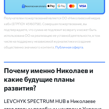
Безопасная оплата
Получателем пожертвований является ОО «Николаевский медиа
хаб» (ЕГРПОУ 45160758). Совершая пожертвование, вы
подтверждаете, что сумма не подлежит возврату и может быть
использована ОО на реализацию ее уставной деятельности, в том
числе на поддержку независимой журналистики и создание
общественно значимого контента.
Публичная оферта
.
Почему именно Николаев и
какие будущие планы
развития?
LEVCHYK SPECTRUM HUB в Николаеве
стал вторым подобным центром в Украине.