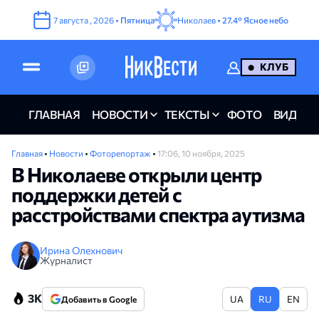
7
августа
,
2026
•
Пятница
Николаев •
27.4°
Ясное небо
КЛУБ
ГЛАВНАЯ
НОВОСТИ
ТЕКСТЫ
ФОТО
ВИДЕО
Главная
•
Новости
•
Фоторепортаж
•
17:06, 10 ноября, 2025
В Николаеве открыли центр
поддержки детей с
расстройствами спектра аутизма
Ирина Олехнович
Журналист
3K
UA
RU
EN
Добавить в Google