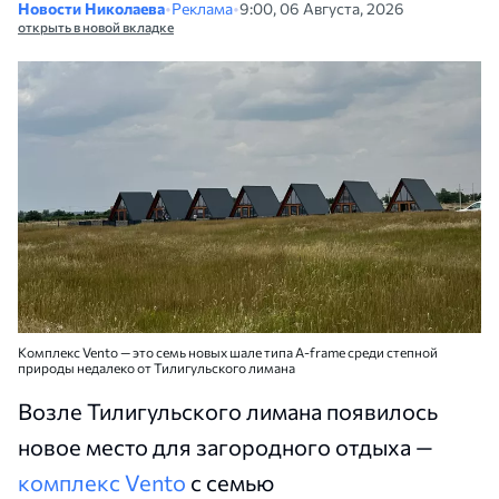
Новости Николаева
•
Реклама
•
9:00, 06 Августа, 2026
открыть в новой вкладке
Комплекс Vento — это семь новых шале типа A-frame среди степной
природы недалеко от Тилигульского лимана
Возле Тилигульского лимана появилось
новое место для загородного отдыха —
комплекс Vento
с семью