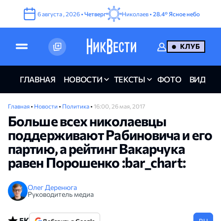
6
августа
,
2026
•
Четверг
Николаев •
28.4°
Ясное небо
КЛУБ
ГЛАВНАЯ
НОВОСТИ
ТЕКСТЫ
ФОТО
ВИДЕО
Главная
•
Новости
•
Политика
•
16:00, 26 мая, 2017
Больше всех николаевцы
поддерживают Рабиновича и его
партию, а рейтинг Вакарчука
равен Порошенко :bar_chart:
Олег Деренюга
Руководитель медиа
5K
RU