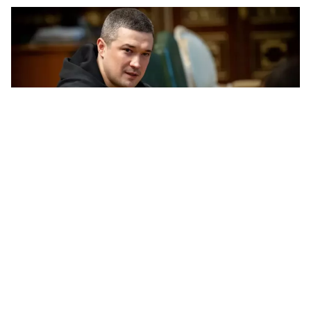
Михаил Федоров. Фото: Офис президента
Бывший министр обороны Михаил
Федоров заявил, что до сих пор надеется
вернуться на эту должность.
Об этом он сказал в эфире YouTube-канала
Сергея Стерненко.