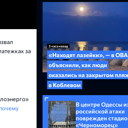
извал
3 часа назад
латежках за
«Находят лазейки», — в ОВА
объяснили, как люди
оказались на закрытом пля
в Коблевом
плоэнерго»
В центре Одессы и
почему
российской атаки
поврежден стадио
«Черноморец»