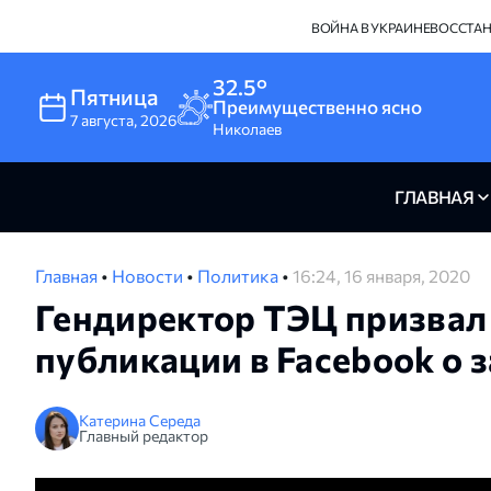
ВОЙНА В УКРАИНЕ
ВОССТА
32.5°
Пятница
Преимущественно ясно
7
августа
,
2026
Николаев
ГЛАВНАЯ
Главная
•
Новости
•
Политика
•
16:24, 16 января, 2020
Гендиректор ТЭЦ призвал 
публикации в Facebook о 
Катерина Середа
Главный редактор