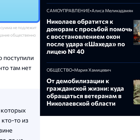
САМОУПРАВЛЕНИЕ
•
Алиса Меликадамян
Николаев обратится к
 сумма не подлежит
донорам с просьбой помочь
здание общественно
с восстановлением окон
после удара «Шахеда» по
лицею № 40
о поступили
что там нет
ОБЩЕСТВО
•
Мария Хамицевич
От демобилизации к
гражданской жизни: куда
обращаться ветеранам в
Николаевской области
у которых
 кто-то из
зине