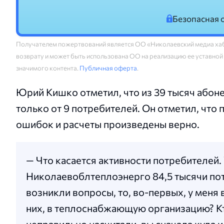
Безопасная 
Получателем пожертвований является ОО «Николаевский медиа хаб
возврату и может быть использована ОО на реализацию ее уставной
значимого контента.
Публичная оферта
.
Юрий Кишко отметил, что из 39 тысяч або
только от 9 потребителей. Он отметил, что 
ошибок и расчеты произведены верно.
— Что касается активности потребителей. 
Николаевоблтеплоэнерго 84,5 тысячи пот
возникли вопросы, то, во-первых, у меня 
них, в теплоснабжающую организацию? Кто