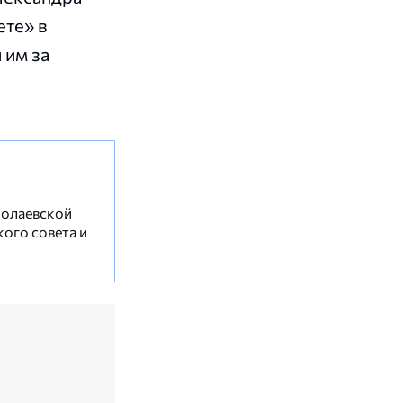
ете» в
 им за
колаевской
кого совета и