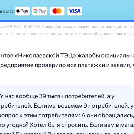
оплата
» (ЕГРПОУ 45160758). Совершая пожертвование, вы подтверждаете, что
 деятельности, в том числе на поддержку независимой журналистики и со
нентов «Николаевской ТЭЦ» жалобы официальн
предприятие проверило все платежки и заявил, 
У нас вообще 39 тысяч потребителей, а у
ребителей. Если мы возьмем 9 потребителей, 
вопрос к этим потребителям: А они обращались,
 угодно? Хотел бы я спросить. Если вам в мага