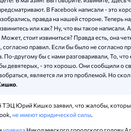
дете? В магазин? Вы говорите: извините, здесь ч
предсматривают. В Facebook написали - это хор
Разобрались, правда на нашей стороне. Теперь н
винитесь или как? Ну, что вы такое написали. А
Может, стоит извиниться? Правда есть, она чет
 согласно правил. Если бы было не согласно пр
. По-другому бы с нами разговаривали, То, что 
бы девятерых, - это хорошо. Они сообщили о с
азобраться, является ли это проблемой. Но ско
Кишко
.
 ТЭЦ Юрий Кишко заявил, что жалобы, которы
book,
не имеют юридической силы
.
и
удивила
Николаевского городского голову А