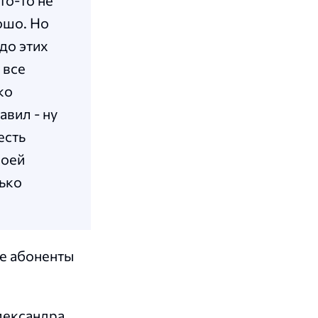
то-то не
ошо. Но
адо этих
 все
ко
авил - ну
есть
воей
лько
е абоненты
лександра