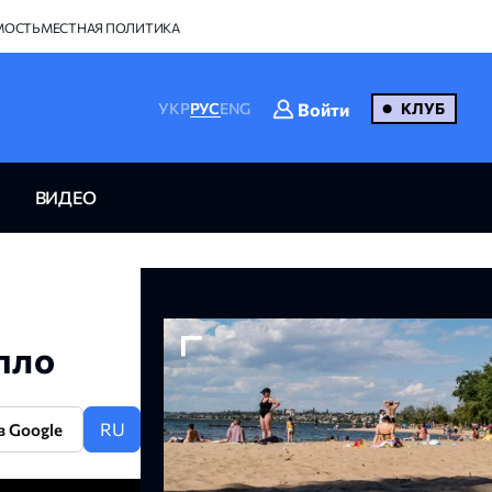
МОСТЬ
МЕСТНАЯ ПОЛИТИКА
Войти
УКР
РУС
ENG
КЛУБ
ВИДЕО
пло
RU
в Google