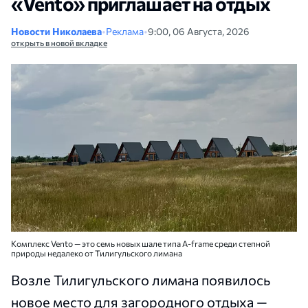
«Vento» приглашает на отдых
Новости Николаева
•
Реклама
•
9:00, 06 Августа, 2026
открыть в новой вкладке
Комплекс Vento — это семь новых шале типа A-frame среди степной
природы недалеко от Тилигульского лимана
Возле Тилигульского лимана появилось
новое место для загородного отдыха —