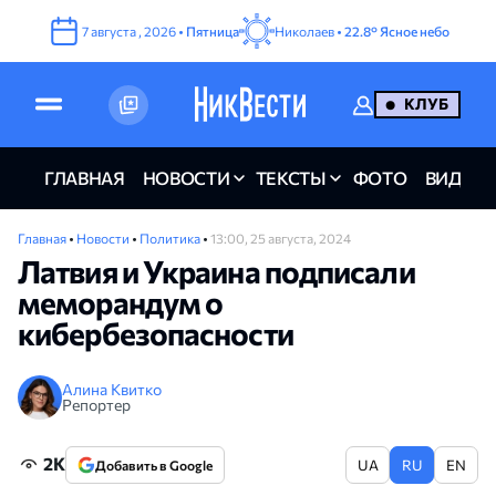
7
августа
,
2026
•
Пятница
Николаев •
22.8°
Ясное небо
КЛУБ
ГЛАВНАЯ
НОВОСТИ
ТЕКСТЫ
ФОТО
ВИДЕО
Главная
•
Новости
•
Политика
•
13:00, 25 августа, 2024
Латвия и Украина подписали
меморандум о
кибербезопасности
Алина Квитко
Репортер
2K
UA
RU
EN
Добавить в Google