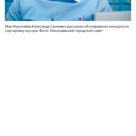
Мэр Николаева Александр Сенкевич рассказал об очередном конкурсе на
сортировку мусора. Фото: Николаевский городской совет
Мэр Николаева Александр Сенкевич
заявил, что готов к очередным изменениям
правил конкурса по определению
оператора сортировки бытовых отходов,
если у депутатов будут такие предложения.
В то же время мэр подчеркнул, что городу
необходимо наконец определить
оператора и «довести это дело до конца».
Об этом пишут
«НикВести».