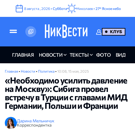
8
августа
,
2026
•
Суббота
Николаев •
27°
Ясное небо
КЛУБ
ГЛАВНАЯ
НОВОСТИ
ТЕКСТЫ
ФОТО
ВИДЕО
Главная
•
Новости
•
Политика
•
10:08, 15 мая, 2025
«Необходимо усилить давление
на Москву»: Сибига провел
встречу в Турции с главами МИД
Германии, Польши и Франции
Дарина Мельничук
Корреспондентка