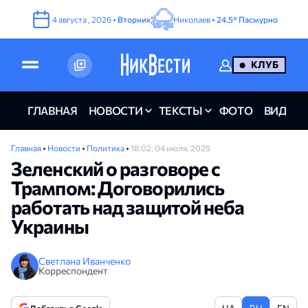
4
августа
,
2026
•
Вторник
Николаев •
24.5°
Пасмурно
КЛУБ
ГЛАВНАЯ
НОВОСТИ
ТЕКСТЫ
ФОТО
ВИДЕО
Главная
•
Новости
•
Политика
•
18:02, 04 июля, 2025
Зеленский о разговоре с
Трампом: Договорились
работать над защитой неба
Украины
Светлана Иванченко
Корреспондент
UA
RU
EN