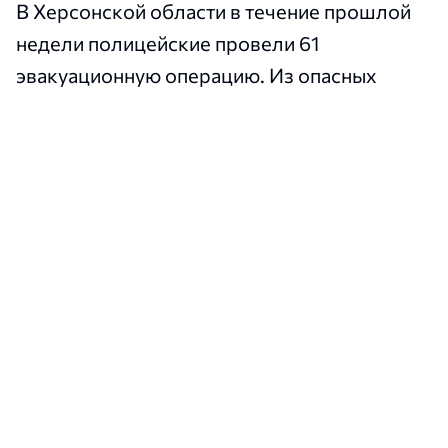
В Херсонской области в течение прошлой
недели полицейские провели 61
эвакуационную операцию. Из опасных
районов вывезли 74 человека, среди них —
десять детей.
Об этом
сообщил руководитель
Главного
управления Национальной полиции в
Херсонской области Роман Козьяков.
За этот период правоохранители осмотрели
148 мест обстрелов и рассмотрели 3 257
обращений граждан. В рамках 27
уголовных дел людям было предъявлено
подозрение, ещё 32 уголовных дела