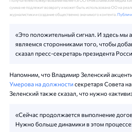
Получателем пожертвований является ОО «Николаевский медиа хаб
сумма не подлежит возврату и может быть использована ОО на реали
журналистики и создание общественно значимого контента.
Публич
«Это положительный сигнал. И здесь мы 
являемся сторонниками того, чтобы доба
сказал пресс-секретарь президента Росси
Напомним, что Владимир Зеленский акценти
Умерова на должности
секретаря Совета на
Зеленский также сказал, что нужно «активи
«Сейчас продолжается выполнение догов
Нужно больше динамики в этом процессе»