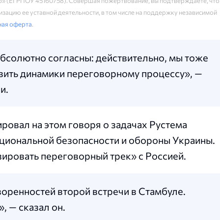
» (ЕГРПОУ 45160758). Совершая пожертвование, вы подтверждаете, что
зацию ее уставной деятельности, в том числе на поддержку независимой
ная оферта
.
абсолютно согласны: действительно, мы тоже
вить динамики переговорному процессу», —
и.
ровал на этом говоря о задачах Рустема
циональной безопасности и обороны Украины.
зировать переговорный трек» с Россией.
оренностей второй встречи в Стамбуле.
, — сказал он.