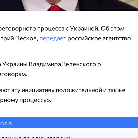
еговорного процесса с Украиной. Об этом
итрий Песков,
передает
российское агентство
а Украины Владимира Зеленского о
еговорам.
ают эту инициативу положительной и также
орному процессу».
курсе
едакция по одну сторону.