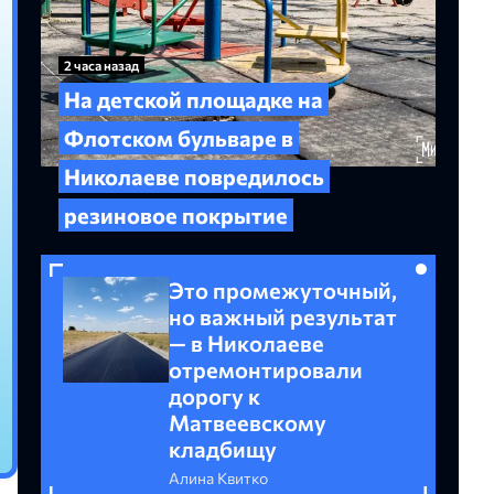
2 часа назад
На детской площадке на
Флотском бульваре в
Николаеве повредилось
резиновое покрытие
Это промежуточный,
но важный результат
— в Николаеве
отремонтировали
дорогу к
Матвеевскому
кладбищу
Алина Квитко