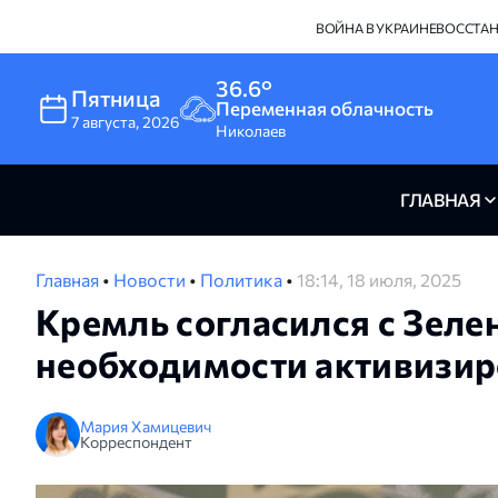
ВОЙНА В УКРАИНЕ
ВОССТА
36.6°
Пятница
Переменная облачность
7
августа
,
2026
Николаев
ГЛАВНАЯ
Главная
•
Новости
•
Политика
•
18:14, 18 июля, 2025
Кремль согласился с Зеле
необходимости активизир
Мария Хамицевич
Корреспондент