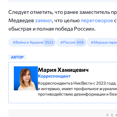
Следует отметить, что ранее заместитель 
Медведев
заявил
, что целью
переговоров
с
«быстрая и полная победа России».
#Война в Украине
5523
#Россия
668
#Мирные пере
АВТОР
Мария Хамицевич
Корреспондент
Корреспондентка НикВести с 2023 года,
и интервью, имеет профильное журнали
противодействию дезинформации и без
РЕ