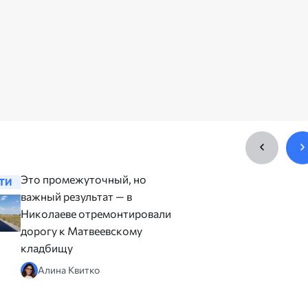
Это промежуточный, но
На детск
ТИ
НОВОСТИ
важный результат — в
Флотском
Николаеве отремонтировали
Николае
дорогу к Матвеевскому
резинов
кладбищу
Юлия 
Алина Квитко