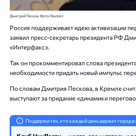
Дмитрий Песков. Фото: Reuters
Россия поддерживает идею активизации пер
заявил пресс-секретарь президента РФ Дм
«Интерфакс».
Так он прокомментировал слова президент
необходимости придать новый импульс пер
По словам Дмитрия Пескова, в Кремле счит
выступают за придание «динамики перегов
Поддержи тех, кто каждый день держит город в 
i
Клуб НикВести
— место, где читатель и р