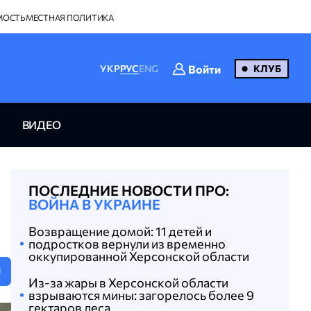
МОСТЬ
МЕСТНАЯ ПОЛИТИКА
Войти
УКР
РУС
ENG
КЛУБ
ВИДЕО
ПОСЛЕДНИЕ НОВОСТИ ПРО:
ВОЙНА В УКРАИНЕ
Возвращение домой: 11 детей и
подростков вернули из временно
оккупированной Херсонской области
U
Из-за жары в Херсонской области
взрываются мины: загорелось более 9
гектаров леса