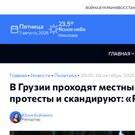
ВОЙНА В УКРАИНЕ
ВОССТА
23.5°
Пятница
Ясное небо
7
августа
,
2026
Николаев
ГЛАВНАЯ
Главная
•
Новости
•
Политика
•
20:00, 04 октября, 2025
В Грузии проходят местн
протесты и скандируют: 
Юлия Бойченко
Репортер