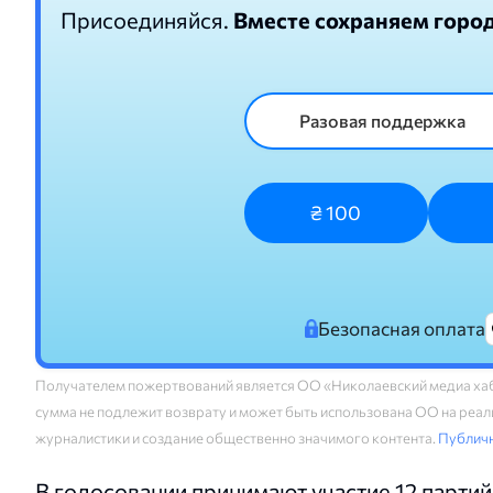
Присоединяйся.
Вместе сохраняем горо
Разовая поддержка
₴ 100
Безопасная оплата
Получателем пожертвований является ОО «Николаевский медиа хаб
сумма не подлежит возврату и может быть использована ОО на реали
журналистики и создание общественно значимого контента.
Публич
В голосовании принимают участие 12 партий