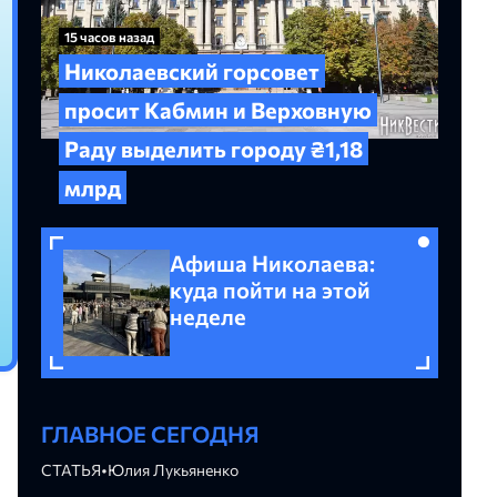
15 часов назад
Николаевский горсовет
просит Кабмин и Верховную
Раду выделить городу ₴1,18
млрд
Афиша Николаева:
куда пойти на этой
неделе
ГЛАВНОЕ СЕГОДНЯ
СТАТЬЯ
•
Юлия Лукьяненко