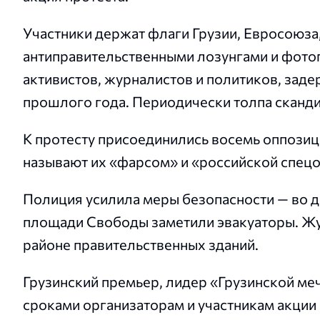
Участники держат флаги Грузии, Евросоюза
антиправительственными лозунгами и фот
активистов, журналистов и политиков, зад
прошлого года. Периодически толпа сканд
К протесту присоединились восемь оппози
называют их «фарсом» и «российской спец
Полиция усилила меры безопасности — во д
площади Свободы заметили эвакуаторы. Жу
районе правительственных зданий.
Грузинский премьер, лидер «Грузинской м
сроками организаторам и участникам акции 