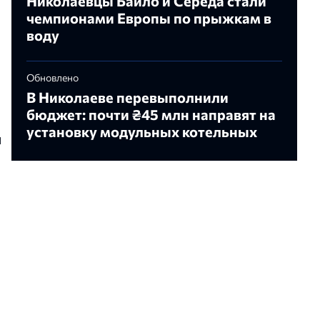
Николаевцы Байло и Середа стали
чемпионами Европы по прыжкам в
воду
Обновлено
В Николаеве перевыполнили
бюджет: почти ₴45 млн направят на
установку модульных котельных
и
и