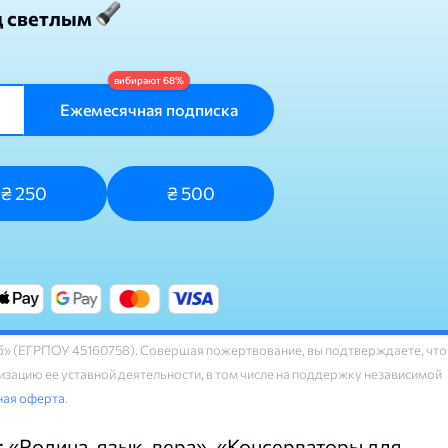
д светлым
Ежемесячная подписка
₴ 250
₴ 500
» (ЕГРПОУ 45160758). Совершая пожертвование, вы подтверждаете, что
зацию ее уставной деятельности, в том числе на поддержку независимой
ная оферта
.
: «Родина, язык, вера», «Консерваторы для