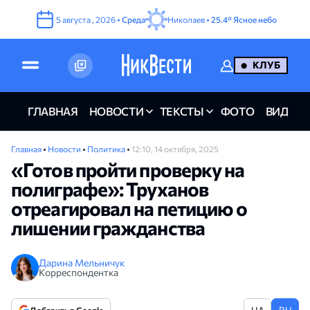
5
августа
,
2026
•
Среда
Николаев •
25.4°
Ясное небо
КЛУБ
ГЛАВНАЯ
НОВОСТИ
ТЕКСТЫ
ФОТО
ВИДЕО
Главная
•
Новости
•
Политика
•
12:10, 14 октября, 2025
«Готов пройти проверку на
полиграфе»: Труханов
отреагировал на петицию о
лишении гражданства
Дарина Мельничук
Корреспондентка
UA
RU