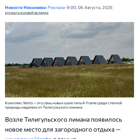
Новости Николаева
•
Реклама
•
9:00, 06 Августа, 2026
открыть в новой вкладке
Комплекс Vento — это семь новых шале типа A-frame среди степной
природы недалеко от Тилигульского лимана
Возле Тилигульского лимана появилось
новое место для загородного отдыха —