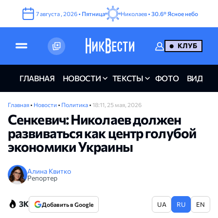
7
августа
,
2026
•
Пятница
Николаев •
30.6°
Ясное небо
КЛУБ
ГЛАВНАЯ
НОВОСТИ
ТЕКСТЫ
ФОТО
ВИДЕО
Главная
•
Новости
•
Политика
•
18:11, 25 мая, 2026
Сенкевич: Николаев должен
развиваться как центр голубой
экономики Украины
Алина Квитко
Репортер
3K
UA
RU
EN
Добавить в Google