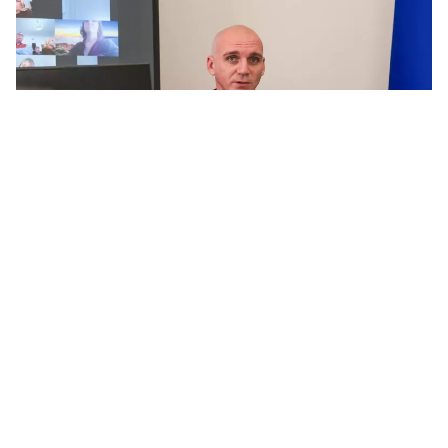
После отставки Виталия Кима Александр Сенкевич высказался о новом
главе Николаевской областной военной администрации. Фото: архив
НикВести
После перехода Виталия Кима на работу в
правительство мэр Николаева Александр
Сенкевич заявил, что не ожидает проблем в
сотрудничестве с новым руководителем
Николаевской областной военной