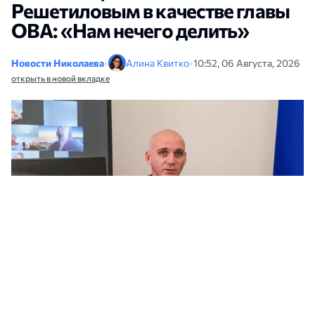
Решетиловым в качестве главы
ОВА: «Нам нечего делить»
Новости Николаева
•
Алина Квитко
•
10:52, 06 Августа, 2026
открыть в новой вкладке
После отставки Виталия Кима Александр Сенкевич высказался о новом
главе Николаевской областной военной администрации. Фото: архив
НикВести