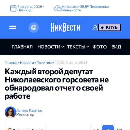
7
августа
,
2026
•
Николаев •
35.5°
Переменная
Пятница
облачность
КЛУБ
ГЛАВНАЯ
НОВОСТИ
ТЕКСТЫ
ФОТО
ВИДЕО
Главная
•
Новости
•
Политика
•
19:02, 11 июня, 2026
Каждый второй депутат
Николаевского горсовета не
обнародовал отчет о своей
работе
Алина Квитко
Репортер
UA
RU
EN