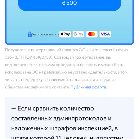
₴ 500
Безопасная оплата
Получателем пожертвований является ОО «Николаевский медиа
хаб» (ЕГРПОУ 45160758). Совершая пожертвование, вы
подтверждаете, что сумма не подлежит возврату и может быть
использована ОО на реализацию ее уставной деятельности, в том
числе на поддержку независимой журналистики и создание
общественно значимого контента.
Публичная оферта
.
— Если сравнить количество
составленных админпротоколов и
наложенных штрафов инспекцией, в
штате которой 11 человек, и, допустим,