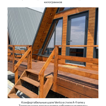
килограммов
Комфортабельные шале Vento в стиле A-frame у
Тилигульского лимана имеют собственные террасы