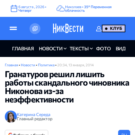
6
августа
,
2026
•
Николаев •
35°
Переменная
Четверг
облачность
КЛУБ
ГЛАВНАЯ
НОВОСТИ
ТЕКСТЫ
ФОТО
ВИДЕО
Главная
•
Новости
•
Политика
•
20:34, 13 января, 2014
Гранатуров решил лишить
работы скандального чиновника
Никонова из-за
неэффективности
Катерина Середа
Главный редактор
RU