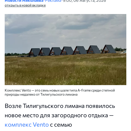
Новости Николаева
•
Реклама
•
9:00, 06 Августа, 2026
открыть в новой вкладке
Комплекс Vento — это семь новых шале типа A-frame среди степной
природы недалеко от Тилигульского лимана
Возле Тилигульского лимана появилось
новое место для загородного отдыха —
комплекс Vento
с семью