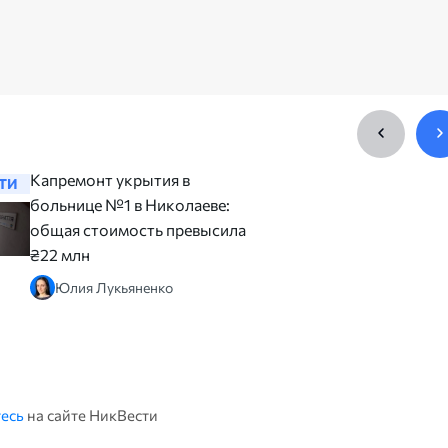
Капремонт укрытия в
Перед ч
ТИ
НОВОСТИ
больнице №1 в Николаеве:
по сорти
общая стоимость превысила
Сенкевич
₴22 млн
изменить
Юлия Лукьяненко
Катер
есь
на сайте НикВести