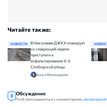
Читайте также:
В Николаеве ДЖКХ планирует
НОВОСТИ
НОВОС
со следующей недели
приступить к
асфальтированию 6-й
Слободской улицы
Алиса Меликадамян
Обсуждение
0
Чтоб присоединиться к комментариям,
авторизируйт