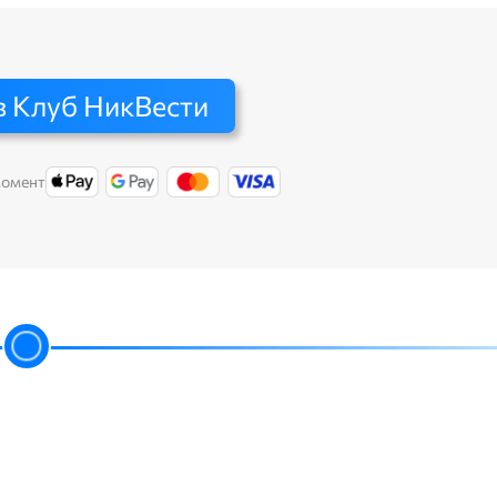
в Клуб НикВести
момент