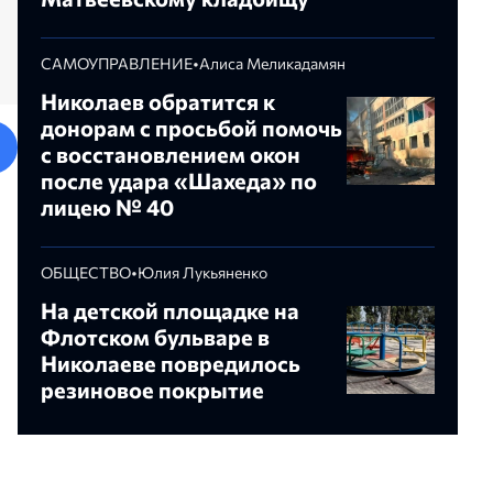
САМОУПРАВЛЕНИЕ
•
Алиса Меликадамян
Николаев обратится к
донорам с просьбой помочь
с восстановлением окон
после удара «Шахеда» по
етвертым конкурсом
Это промежуточный, но
НОВОСТИ
лицею № 40
ровке мусора
важный результат — в
 заявил, что готов
Николаеве отремонтировали
ОБЩЕСТВО
•
Юлия Лукьяненко
 его правила
дорогу к Матвеевскому
кладбищу
На детской площадке на
ина Середа
Флотском бульваре в
Алина Квитко
Николаеве повредилось
резиновое покрытие