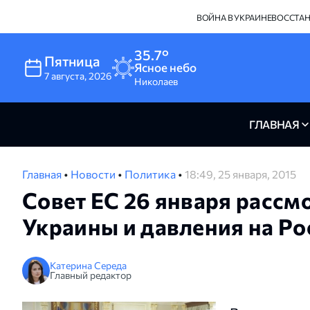
ВОЙНА В УКРАИНЕ
ВОССТА
35.7°
Пятница
Ясное небо
7
августа
,
2026
Николаев
ГЛАВНАЯ
Главная
•
Новости
•
Политика
•
18:49, 25 января, 2015
Совет ЕС 26 января рассм
Украины и давления на Р
Катерина Середа
Главный редактор