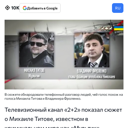
10K
RU
Добавить в Google
В сюжете обнародовали телефонный разговор людей, чей голос похож на
голоса Михаила Титова и Владимира Фроленко.
Телевизионный канал «2+2» показал сюжет
о Михаиле Титове, известном в
криминальном мире как «Мультик».