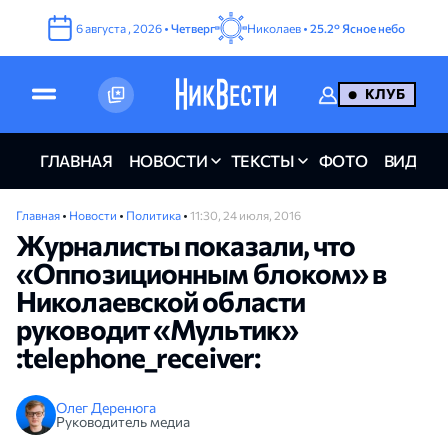
6
августа
,
2026
•
Четверг
Николаев •
25.2°
Ясное небо
КЛУБ
ГЛАВНАЯ
НОВОСТИ
ТЕКСТЫ
ФОТО
ВИДЕО
Главная
•
Новости
•
Политика
•
11:30, 24 июля, 2016
Журналисты показали, что
«Оппозиционным блоком» в
Николаевской области
руководит «Мультик»
:telephone_receiver:
Олег Деренюга
Руководитель медиа