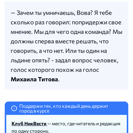
— Зачем ты умничаешь, Вова? Я тебе
сколько раз говорил: попридержи свое
мнение. Мы для чего одна команда? Мы
должны сперва вместе решать, что
говорить, а что нет. Или ты один на
льдине опять? - задал вопрос человек,
голос которого похож на голос
Михаила Титова
.
Поддержи тех, кто каждый день держит
i
город в курсе
Клуб НикВести
— место, где читатель и редакция
по одну сторону.