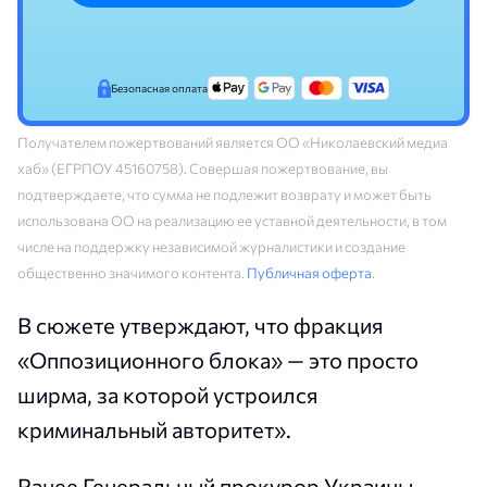
Безопасная оплата
Получателем пожертвований является ОО «Николаевский медиа
хаб» (ЕГРПОУ 45160758). Совершая пожертвование, вы
подтверждаете, что сумма не подлежит возврату и может быть
использована ОО на реализацию ее уставной деятельности, в том
числе на поддержку независимой журналистики и создание
общественно значимого контента.
Публичная оферта
.
В сюжете утверждают, что фракция
«Оппозиционного блока» — это просто
ширма, за которой устроился
криминальный авторитет».
Ранее Генеральный прокурор Украины