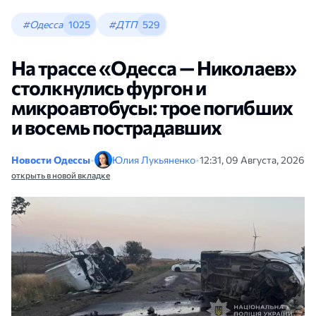
#Одесса
1025
#ДТП
529
На трассе «Одесса — Николаев»
столкнулись фургон и
микроавтобусы: трое погибших
и восемь пострадавших
Новости Одессы
•
Юлия Лукьяненко
•
12:31, 09 Августа, 2026
открыть в новой вкладке