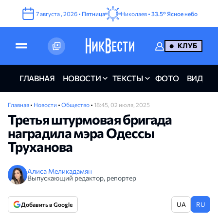
7
августа
,
2026
•
Пятница
Николаев •
33.5°
Ясное небо
КЛУБ
ГЛАВНАЯ
НОВОСТИ
ТЕКСТЫ
ФОТО
ВИДЕО
Главная
•
Новости
•
Общество
•
18:45, 02 июля, 2025
Третья штурмовая бригада
наградила мэра Одессы
Труханова
Алиса Меликадамян
Выпускающий редактор, репортер
UA
RU
Добавить в Google